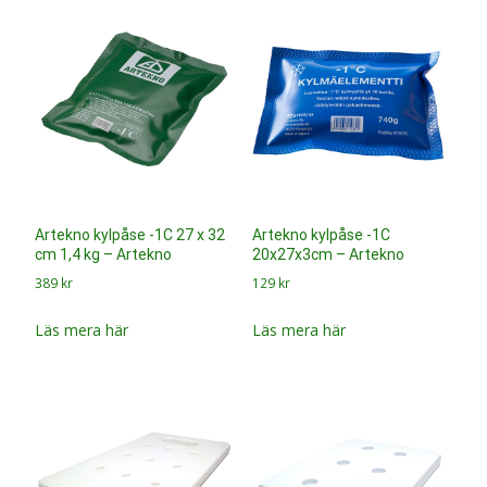
Artekno kylpåse -1C 27 x 32
Artekno kylpåse -1C
cm 1,4 kg – Artekno
20x27x3cm – Artekno
389
kr
129
kr
Läs mera här
Läs mera här