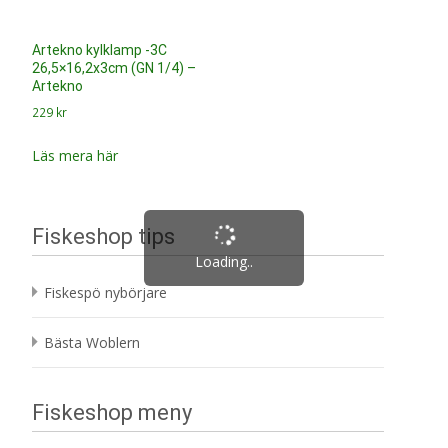
Artekno kylklamp -3C
26,5×16,2x3cm (GN 1/4) –
Artekno
229
kr
Läs mera här
Fiskeshop tips
Loading..
Fiskespö nybörjare
Bästa Woblern
Fiskeshop meny