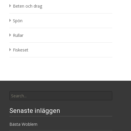
Beten och drag
Spön
Rullar
Fiskeset
Search
for:
Senaste inläggen
Bästa Woblern