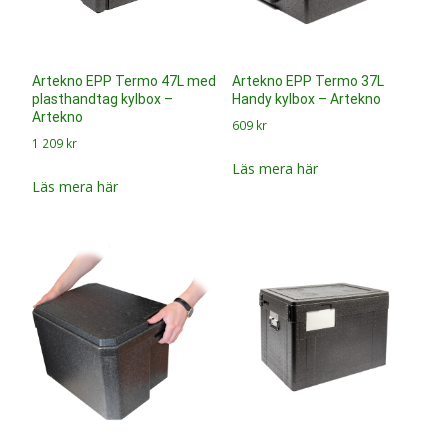
Artekno EPP Termo 47L med
Artekno EPP Termo 37L
plasthandtag kylbox –
Handy kylbox – Artekno
Artekno
609
kr
1 209
kr
Läs mera här
Läs mera här