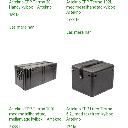
Artekno EPP Termo 20L
Artekno EPP Termo 102L
Handy kylbox – Artekno
med metallhandtag kylbox –
Artekno
389
kr
2 099
kr
Läs mera här
Läs mera här
Artekno EPP Termo 100L
Artekno EPP Liten Termo
med metallhandtag,
6,2L med textilrem kylbox –
mellanvägg kylbox – Artekno
Artekno
2 099
kr
179
kr