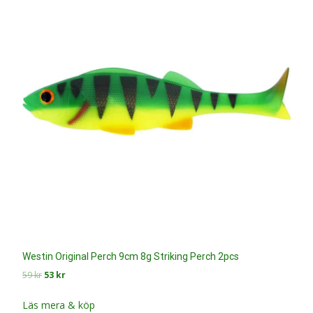
Westin Original Perch 9cm 8g Striking Perch 2pcs
Det
Det
59
kr
53
kr
ursprungliga
nuvarande
priset
priset
Läs mera & köp