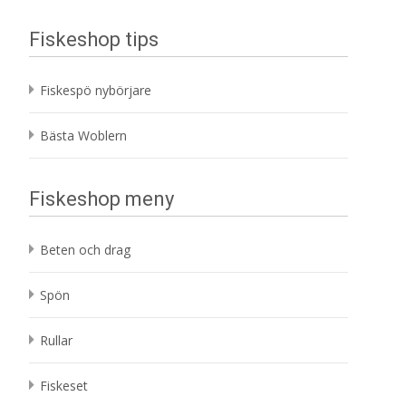
var:
är:
59 kr.
53 kr.
Fiskeshop tips
Fiskespö nybörjare
Bästa Woblern
Fiskeshop meny
Beten och drag
Spön
Rullar
Fiskeset