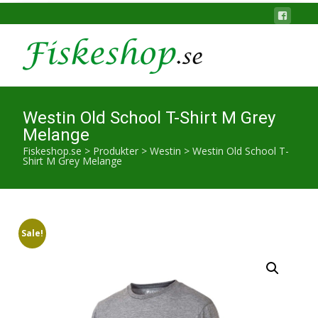
Westin Old School T-Shirt M Grey
Melange
Fiskeshop.se
>
Produkter
>
Westin
>
Westin Old School T-
Shirt M Grey Melange
Sale!