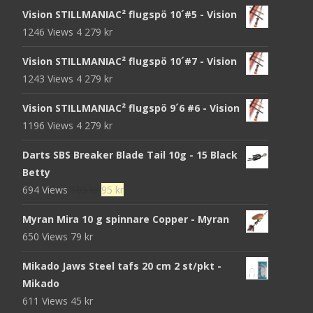
Vision STILLMANIAC² flugspö 10´#5 - Vision
1246 Views
4 279
kr
Vision STILLMANIAC² flugspö 10´#7 - Vision
1243 Views
4 279
kr
Vision STILLMANIAC² flugspö 9´6 #6 - Vision
1196 Views
4 279
kr
Darts SBS Breaker Blade Tail 10g - 15 Black
Betty
Det
Det
694 Views
105
kr
95
kr
ursprungliga
nuvarande
Myran Mira 10 g spinnare Copper - Myran
priset
priset
650 Views
79
kr
var:
är:
105 kr.
95 kr.
Mikado Jaws Steel tafs 20 cm 2 st/pkt -
Mikado
611 Views
45
kr