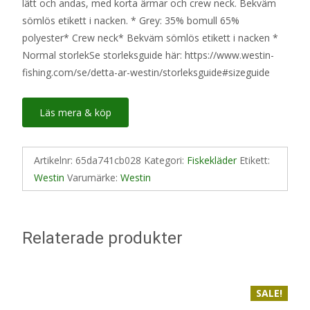
lätt och andas, med korta ärmar och crew neck. Bekväm
349 kr.
299 kr.
sömlös etikett i nacken. * Grey: 35% bomull 65%
polyester* Crew neck* Bekväm sömlös etikett i nacken *
Normal storlekSe storleksguide här: https://www.westin-
fishing.com/se/detta-ar-westin/storleksguide#sizeguide
Läs mera & köp
Artikelnr:
65da741cb028
Kategori:
Fiskekläder
Etikett:
Westin
Varumärke:
Westin
Relaterade produkter
SALE!