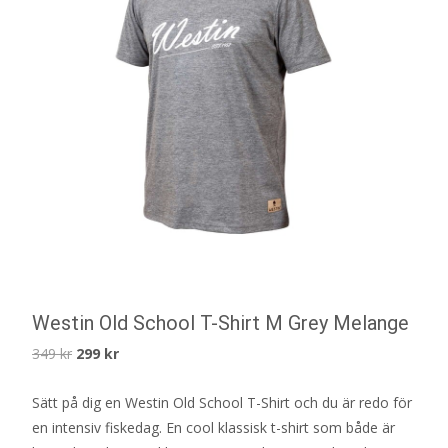
Westin Old School T-Shirt M Grey Melange
Det
Det
349
kr
299
kr
ursprungliga
nuvarande
Sätt på dig en Westin Old School T-Shirt och du är redo för
priset
priset
en intensiv fiskedag. En cool klassisk t-shirt som både är
var:
är: