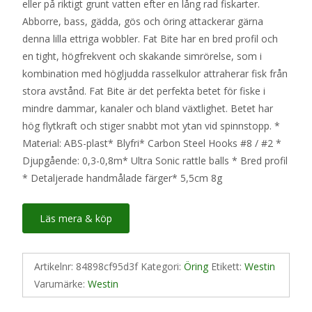
eller på riktigt grunt vatten efter en lång rad fiskarter.
var:
är:
Abborre, bass, gädda, gös och öring attackerar gärna
129 kr.
115 kr.
denna lilla ettriga wobbler. Fat Bite har en bred profil och
en tight, högfrekvent och skakande simrörelse, som i
kombination med högljudda rasselkulor attraherar fisk från
stora avstånd. Fat Bite är det perfekta betet för fiske i
mindre dammar, kanaler och bland växtlighet. Betet har
hög flytkraft och stiger snabbt mot ytan vid spinnstopp. *
Material: ABS-plast* Blyfri* Carbon Steel Hooks #8 / #2 *
Djupgående: 0,3-0,8m* Ultra Sonic rattle balls * Bred profil
* Detaljerade handmålade färger* 5,5cm 8g
Läs mera & köp
Artikelnr:
84898cf95d3f
Kategori:
Öring
Etikett:
Westin
Varumärke:
Westin