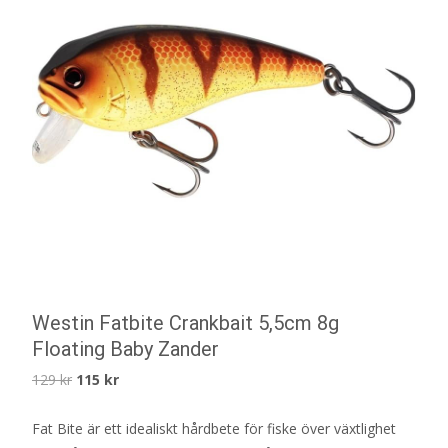
Westin Fatbite Crankbait 5,5cm 8g
Floating Baby Zander
Det
Det
129
kr
115
kr
ursprungliga
nuvarande
Fat Bite är ett idealiskt hårdbete för fiske över växtlighet
priset
priset