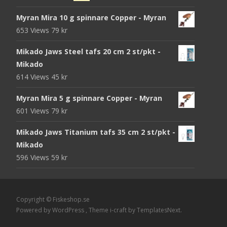
ursprungliga
nuvarande
Myran Mira 10 g spinnare Copper - Myran
priset
priset
653 Views
79
kr
var:
är:
105 kr.
95 kr.
Mikado Jaws Steel tafs 20 cm 2 st/pkt -
Mikado
614 Views
45
kr
Myran Mira 5 g spinnare Copper - Myran
601 Views
79
kr
Mikado Jaws Titanium tafs 35 cm 2 st/pkt -
Mikado
596 Views
59
kr
Copyright © Fiskeshop.se
Powered by WordPress
, Theme
i-craft
by TemplatesNext.