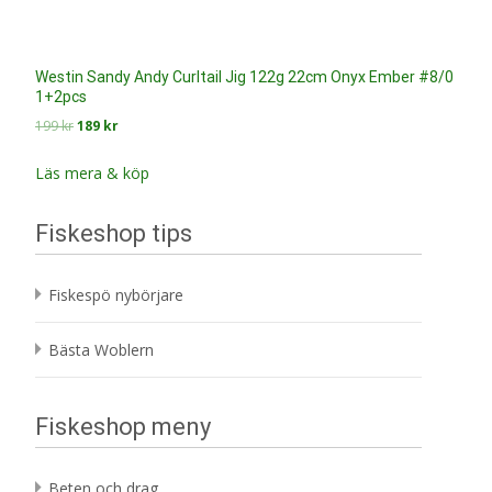
Westin Sandy Andy Curltail Jig 122g 22cm Onyx Ember #8/0
1+2pcs
Det
Det
199
kr
189
kr
ursprungliga
nuvarande
priset
priset
Läs mera & köp
var:
är:
199 kr.
189 kr.
Fiskeshop tips
Fiskespö nybörjare
Bästa Woblern
Fiskeshop meny
Beten och drag