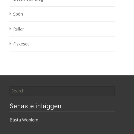
Spön
Rullar
Fiskeset
Search
for:
Senaste inläggen
Bästa Woblern