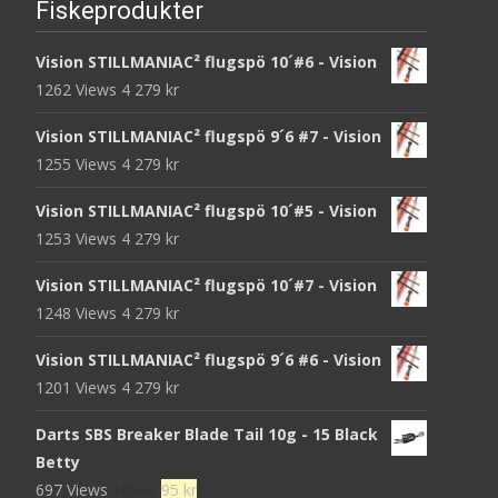
Fiskeprodukter
Vision STILLMANIAC² flugspö 10´#6 - Vision
1262 Views
4 279
kr
Vision STILLMANIAC² flugspö 9´6 #7 - Vision
1255 Views
4 279
kr
Vision STILLMANIAC² flugspö 10´#5 - Vision
1253 Views
4 279
kr
Vision STILLMANIAC² flugspö 10´#7 - Vision
1248 Views
4 279
kr
Vision STILLMANIAC² flugspö 9´6 #6 - Vision
1201 Views
4 279
kr
Darts SBS Breaker Blade Tail 10g - 15 Black
Betty
Det
Det
697 Views
105
kr
95
kr