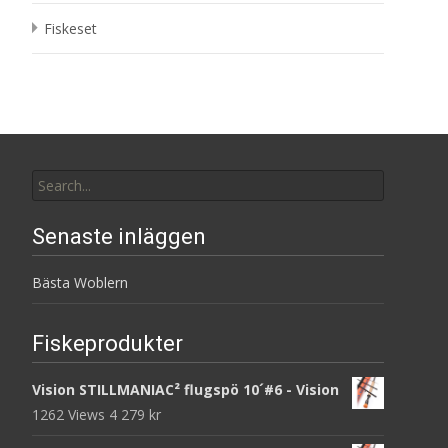
Fiskeset
Search
for:
Senaste inläggen
Bästa Woblern
Fiskeprodukter
Vision STILLMANIAC² flugspö 10´#6 - Vision
1262 Views
4 279
kr