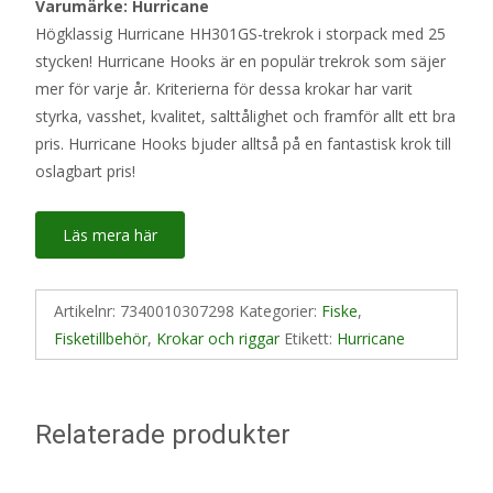
Varumärke: Hurricane
Högklassig Hurricane HH301GS-trekrok i storpack med 25
stycken! Hurricane Hooks är en populär trekrok som säjer
mer för varje år. Kriterierna för dessa krokar har varit
styrka, vasshet, kvalitet, salttålighet och framför allt ett bra
pris. Hurricane Hooks bjuder alltså på en fantastisk krok till
oslagbart pris!
Läs mera här
Artikelnr:
7340010307298
Kategorier:
Fiske
,
Fisketillbehör
,
Krokar och riggar
Etikett:
Hurricane
Relaterade produkter