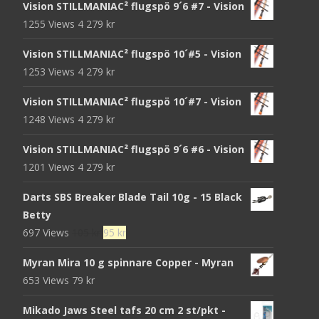
Vision STILLMANIAC² flugspö 9´6 #7 - Vision
1255 Views
4 279
kr
Vision STILLMANIAC² flugspö 10´#5 - Vision
1253 Views
4 279
kr
Vision STILLMANIAC² flugspö 10´#7 - Vision
1248 Views
4 279
kr
Vision STILLMANIAC² flugspö 9´6 #6 - Vision
1201 Views
4 279
kr
Darts SBS Breaker Blade Tail 10g - 15 Black
Betty
Det
Det
697 Views
105
kr
95
kr
ursprungliga
nuvarande
Myran Mira 10 g spinnare Copper - Myran
priset
priset
653 Views
79
kr
var:
är:
105 kr.
95 kr.
Mikado Jaws Steel tafs 20 cm 2 st/pkt -