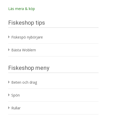
ursprungliga
nuvarande
priset
priset
Läs mera & köp
var:
är:
79 kr.
69 kr.
Fiskeshop tips
Fiskespö nybörjare
Bästa Woblern
Fiskeshop meny
Beten och drag
Spön
Rullar