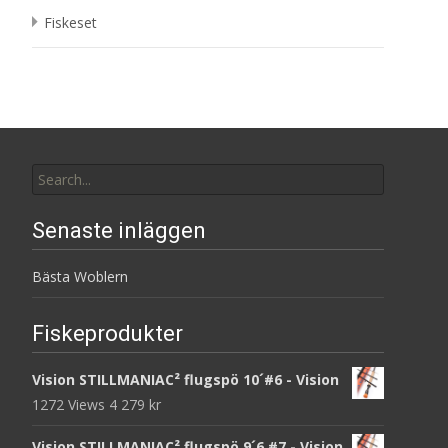
Fiskeset
Search
for:
Senaste inläggen
Bästa Woblern
Fiskeprodukter
Vision STILLMANIAC² flugspö 10´#6 - Vision
1272 Views
4 279
kr
Vision STILLMANIAC² flugspö 9´6 #7 - Vision