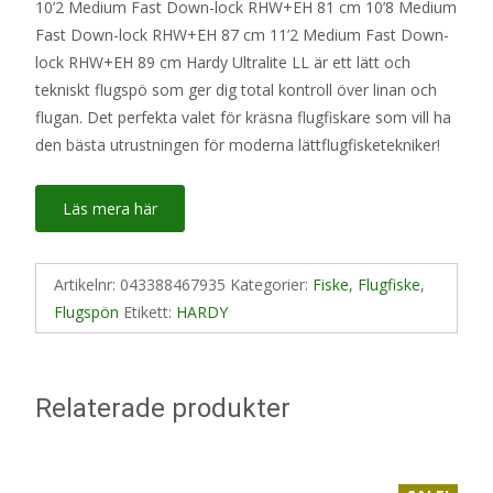
10’2 Medium Fast Down-lock RHW+EH 81 cm 10’8 Medium
Fast Down-lock RHW+EH 87 cm 11’2 Medium Fast Down-
lock RHW+EH 89 cm Hardy Ultralite LL är ett lätt och
tekniskt flugspö som ger dig total kontroll över linan och
flugan. Det perfekta valet för kräsna flugfiskare som vill ha
den bästa utrustningen för moderna lättflugfisketekniker!
Läs mera här
Artikelnr:
043388467935
Kategorier:
Fiske
,
Flugfiske
,
Flugspön
Etikett:
HARDY
Relaterade produkter