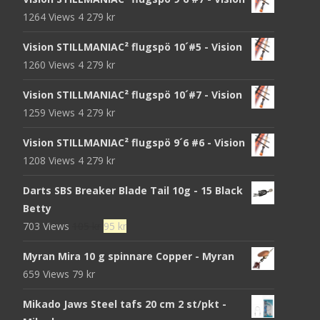
1264 Views
4 279
kr
Vision STILLMANIAC² flugspö 10´#5 - Vision
1260 Views
4 279
kr
Vision STILLMANIAC² flugspö 10´#7 - Vision
1259 Views
4 279
kr
Vision STILLMANIAC² flugspö 9´6 #6 - Vision
1208 Views
4 279
kr
Darts SBS Breaker Blade Tail 10g - 15 Black
Betty
Det
Det
703 Views
105
kr
95
kr
ursprungliga
nuvarande
Myran Mira 10 g spinnare Copper - Myran
priset
priset
659 Views
79
kr
var:
är:
105 kr.
95 kr.
Mikado Jaws Steel tafs 20 cm 2 st/pkt -