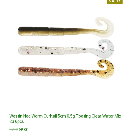
SALE!
Westin Ned Worm Curltail 5cm 0,5g Floating Clear Water Mix
23 6pcs
Det
Det
79
kr
69
kr