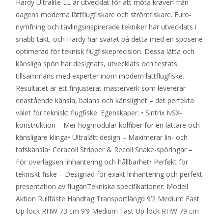
Hardy Ultralite LL är utvecklat för att möta kraven från
dagens moderna lättflugfiskare och strömfiskare. Euro-
nymfning och tävlingsinspirerade tekniker har utvecklats i
snabb takt, och Hardy har svarat på detta med en spöserie
optimerad för teknisk flugfiskeprecision. Dessa lätta och
känsliga spön har designats, utvecklats och testats
tillsammans med experter inom modern lättflugfiske.
Resultatet är ett finjusterat mästerverk som levererar
enastående känsla, balans och känslighet – det perfekta
valet för tekniskt flugfiske. Egenskaper: • Sintrix NSX-
konstruktion – Mer högmodulär kolfiber för en lättare och
känsligare klinga• Ultralätt design – Maximerar lin- och
tafskänsla• Ceracoil Stripper & Recoil Snake-spöringar –
För överlägsen linhantering och hållbarhet• Perfekt för
tekniskt fiske – Designad för exakt linhantering och perfekt
presentation av fluganTekniska specifikationer: Modell
Aktion Rullfäste Handtag Transportlängd 9’2 Medium Fast
Up-lock RHW 73 cm 9’9 Medium Fast Up-lock RHW 79 cm