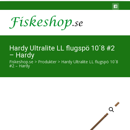
Hardy Ultralite LL flugspö 10´8 #2
– Hardy
Fiskeshop.se
>
Produkter
>
Hardy Ultralite LL flugspö 10´8
#2 – Hardy