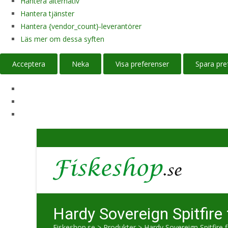
Hantera alternativ
Hantera tjänster
Hantera {vendor_count}-leverantörer
Läs mer om dessa syften
Acceptera
Neka
Visa preferenser
Spara pre
Hardy Sovereign Spitfire
Fiskeshop.se
>
Produkter
>
Hardy Sovereign Spitfire 