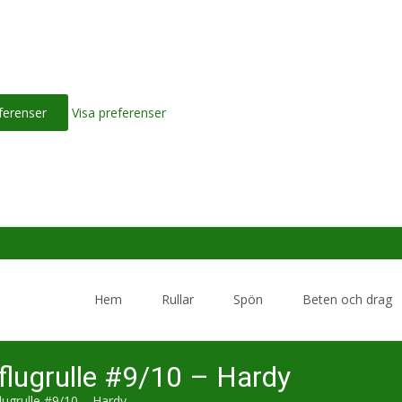
ferenser
Visa preferenser
Skip
to
Hem
Rullar
Spön
Beten och drag
content
 flugrulle #9/10 – Hardy
flugrulle #9/10 – Hardy