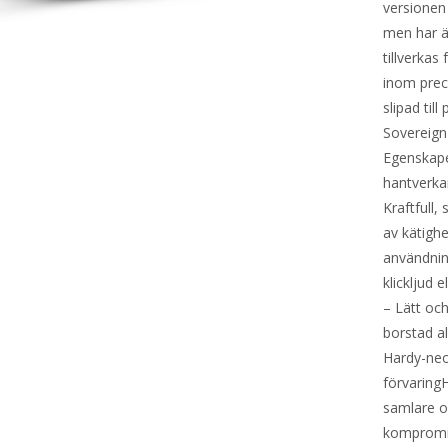
versionen 
men har ä
tillverkas
inom preci
slipad til
Sovereign
Egenskaper
hantverka
Kraftfull,
av kätighe
användning
klickljud
– Lätt och
borstad a
Hardy-neo
förvaringH
samlare o
kompromis