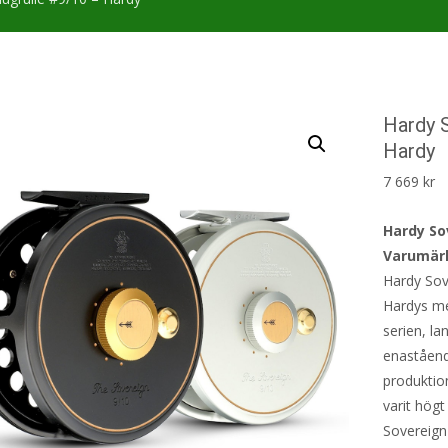
Hardy S
Hardy
7 669
kr
Hardy Sov
Varumär
Hardy Sov
Hardys me
serien, la
enastående
produktion
varit högt
Sovereign 