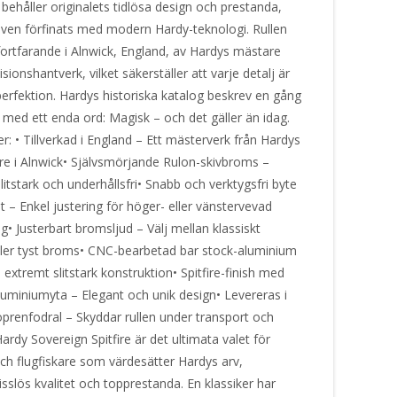
behåller originalets tidlösa design och prestanda,
ven förfinats med modern Hardy-teknologi. Rullen
 fortfarande i Alnwick, England, av Hardys mästare
sionshantverk, vilket säkerställer att varje detalj är
l perfektion. Hardys historiska katalog beskrev en gång
 med ett enda ord: Magisk – och det gäller än idag.
: • Tillverkad i England – Ett mästerverk från Hardys
re i Alnwick• Självsmörjande Rulon-skivbroms –
 slitstark och underhållsfri• Snabb och verktygsfri byte
t – Enkel justering för höger- eller vänstervevad
• Justerbart bromsljud – Välj mellan klassiskt
 eller tyst broms• CNC-bearbetad bar stock-aluminium
 extremt slitstark konstruktion• Spitfire-finish med
luminiumyta – Elegant och unik design• Levereras i
prenfodral – Skyddar rullen under transport och
ardy Sovereign Spitfire är det ultimata valet för
ch flugfiskare som värdesätter Hardys arv,
slös kvalitet och topprestanda. En klassiker har