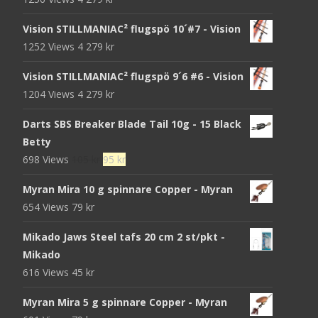
Vision STILLMANIAC² flugspö 10´#7 - Vision
1252 Views
4 279
kr
Vision STILLMANIAC² flugspö 9´6 #6 - Vision
1204 Views
4 279
kr
Darts SBS Breaker Blade Tail 10g - 15 Black
Betty
Det
Det
698 Views
105
kr
95
kr
ursprungliga
nuvarande
Myran Mira 10 g spinnare Copper - Myran
priset
priset
654 Views
79
kr
var:
är:
105 kr.
95 kr.
Mikado Jaws Steel tafs 20 cm 2 st/pkt -
Mikado
616 Views
45
kr
Myran Mira 5 g spinnare Copper - Myran