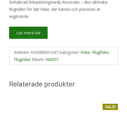
förbättrad linhanteringHardy Resonate – den ultimata
flugrullen för lätt fiske, där känsla och precision är
avgörande.
Läs mera här
Artikelnr:
043388001047
Kategorier:
Fiske
,
Flugfiske
,
Flugrullar
Etikett:
HARDY
Relaterade produkter
SALE!