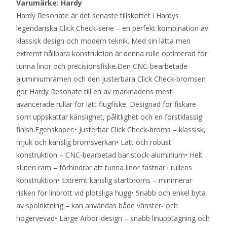
Varumärke: Hardy
Hardy Resonate är det senaste tillskottet i Hardys
legendariska Click Check-serie – en perfekt kombination av
klassisk design och modern teknik. Med sin lätta men
extremt hållbara konstruktion är denna rulle optimerad för
tunna linor och precisionsfiske.Den CNC-bearbetade
aluminiumramen och den justerbara Click Check-bromsen
gör Hardy Resonate till en av marknadens mest
avancerade rullar för lätt flugfiske. Designad för fiskare
som uppskattar känslighet, pålitlighet och en förstklassig
finish.Egenskaper:• Justerbar Click Check-broms – klassisk,
mjuk och känslig bromsverkan• Lätt och robust
konstruktion – CNC-bearbetad bar stock-aluminium• Helt
sluten ram – förhindrar att tunna linor fastnar i rullens
konstruktion• Extremt känslig startbroms – minimerar
risken för linbrott vid plötsliga hugg• Snabb och enkel byta
av spolriktning – kan användas både vänster- och
högervevad• Large Arbor-design – snabb linupptagning och