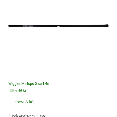
Wiggler Metspö Svart 4m
Det
Det
139
kr
99
kr
ursprungliga
nuvarande
priset
priset
Läs mera & köp
var:
är:
139 kr.
99 kr.
Fiskeshop tips