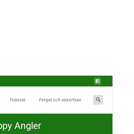
Search
Fiskeset
Pimpel och vinterfiske
for:
ppy Angler