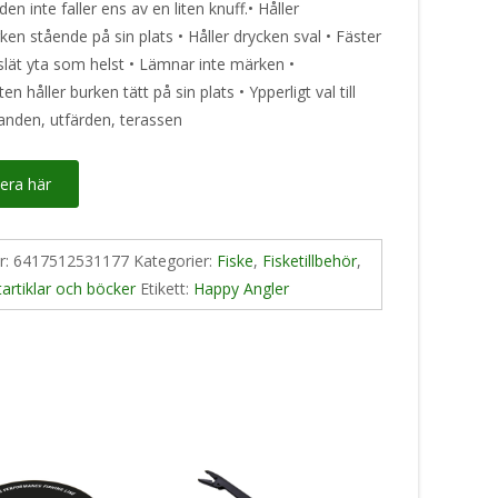
en inte faller ens av en liten knuff.• Håller
en stående på sin plats • Håller drycken sval • Fäster
 slät yta som helst • Lämnar inte märken •
en håller burken tätt på sin plats • Ypperligt val till
randen, utfärden, terassen
era här
nr:
6417512531177
Kategorier:
Fiske
,
Fisketillbehör
,
artiklar och böcker
Etikett:
Happy Angler