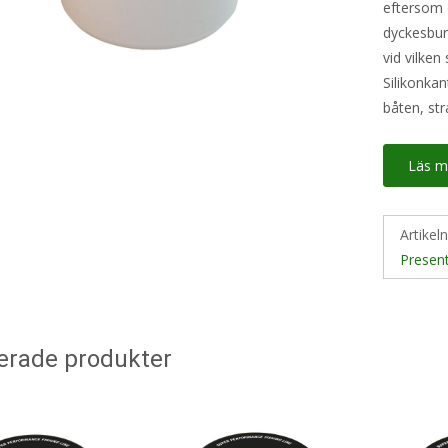
eftersom d
dyckesburk
vid vilken
Silikonkant
båten, st
Läs m
Artikel
Present
erade produkter