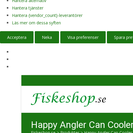
Hantera alternativ
Hantera tjänster
Hantera {vendor_count}-leverantörer
Läs mer om dessa syften
Acceptera
Neka
Visa preferenser
Spara pre
Happy Angler Can Cooler 
Fiskeshop.se
>
Produkter
>
Happy Angler Can Cooler 