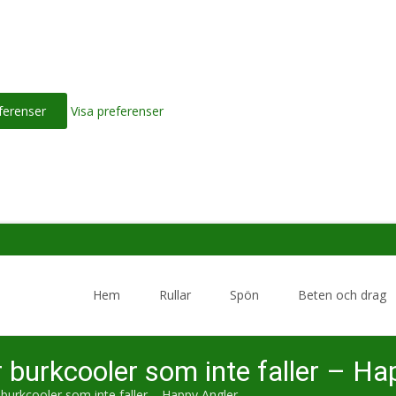
ferenser
Visa preferenser
Skip
to
Hem
Rullar
Spön
Beten och drag
content
burkcooler som inte faller – Ha
burkcooler som inte faller – Happy Angler