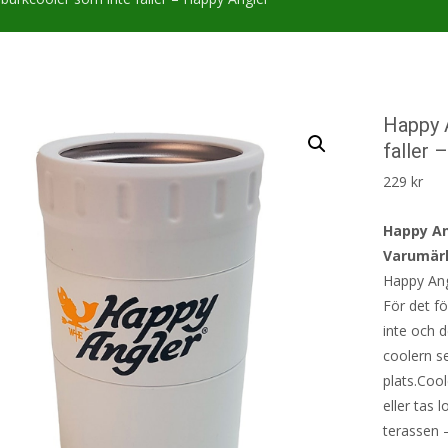
Happy 
faller 
229
kr
Happy An
Varumärk
Happy Ang
För det fö
inte och d
coolern se
plats.Cool
eller tas l
terassen 