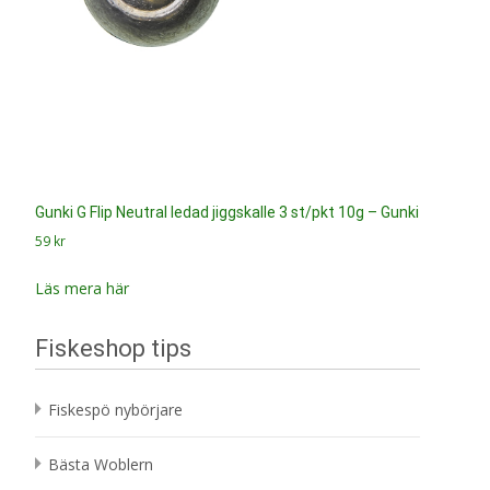
Gunki G Flip Neutral ledad jiggskalle 3 st/pkt 10g – Gunki
59
kr
Läs mera här
Fiskeshop tips
Fiskespö nybörjare
Bästa Woblern