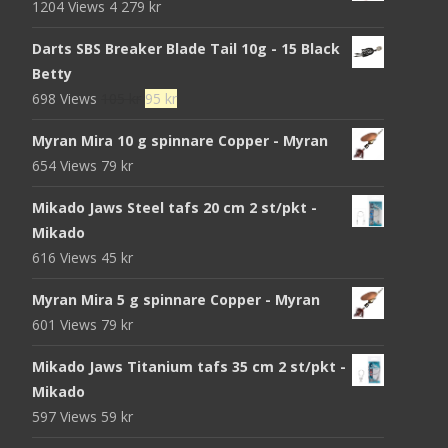
1204 Views
4 279
kr
Darts SBS Breaker Blade Tail 10g - 15 Black
Betty
Det
Det
698 Views
105
kr
95
kr
ursprungliga
nuvarande
Myran Mira 10 g spinnare Copper - Myran
priset
priset
654 Views
79
kr
var:
är:
105 kr.
95 kr.
Mikado Jaws Steel tafs 20 cm 2 st/pkt -
Mikado
616 Views
45
kr
Myran Mira 5 g spinnare Copper - Myran
601 Views
79
kr
Mikado Jaws Titanium tafs 35 cm 2 st/pkt -
Mikado
597 Views
59
kr