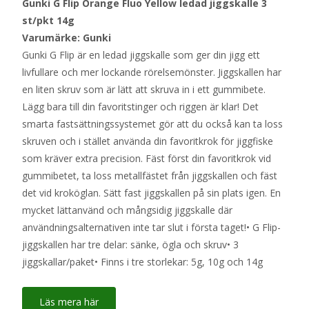
Gunki G Flip Orange Fluo Yellow ledad jiggskalle 3
st/pkt 14g
Varumärke: Gunki
Gunki G Flip är en ledad jiggskalle som ger din jigg ett
livfullare och mer lockande rörelsemönster. Jiggskallen har
en liten skruv som är lätt att skruva in i ett gummibete.
Lägg bara till din favoritstinger och riggen är klar! Det
smarta fastsättningssystemet gör att du också kan ta loss
skruven och i stället använda din favoritkrok för jiggfiske
som kräver extra precision. Fäst först din favoritkrok vid
gummibetet, ta loss metallfästet från jiggskallen och fäst
det vid kroköglan. Sätt fast jiggskallen på sin plats igen. En
mycket lättanvänd och mångsidig jiggskalle där
användningsalternativen inte tar slut i första taget!• G Flip-
jiggskallen har tre delar: sänke, ögla och skruv• 3
jiggskallar/paket• Finns i tre storlekar: 5g, 10g och 14g
Läs mera här