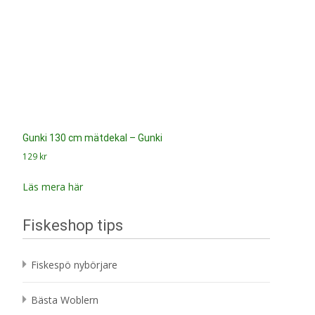
Gunki 130 cm mätdekal – Gunki
129
kr
Läs mera här
Fiskeshop tips
Fiskespö nybörjare
Bästa Woblern