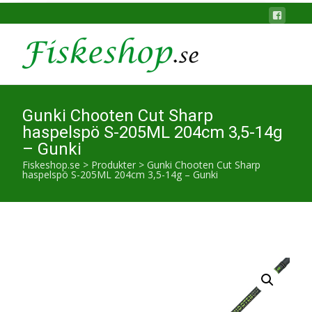
Gunki Chooten Cut Sharp
haspelspö S-205ML 204cm 3,5-14g
– Gunki
Fiskeshop.se
>
Produkter
>
Gunki Chooten Cut Sharp
haspelspö S-205ML 204cm 3,5-14g – Gunki