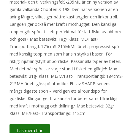
material- och tillverkningsfelS-205ML är en ny version av
gamla välkända Chooten S-198! Den här versionen är en
aning längre, vilket ger bättre kastlängder och linkontroll.
Längden ger också mer kraft i mothugget. Den känsliga
toppen gör spöet till ett perfekt val för lätt fiske av abborre
och gös! • Max betesvikt: 18g• Klass: ML/Fast•
Transportlängd: 175cmS-215M/ML är ett progressivt spö
med känslig topp men som har sin styrka i basen. För
riktigt njutningsfyllt abborrfiske! Passar alla typer av beten.
Med det här spöet är varje stund i fisket en glädje!• Max
betesvikt: 21g• Klass: ML/M/Fast• Transportlängd: 184cmS-
215MH är ett gösspö utan like! Ett av SHARP-seriens
mångsidigaste spön – verkligen ett allroundspö för
gösfiske. Klingan ger bra känsla för betet samt tillräckligt
med kraft i mothugg och drillning.• Max betesvikt: 32g•
Klass: MH/Fast• Transportlängd: 112cm
Läs mera här