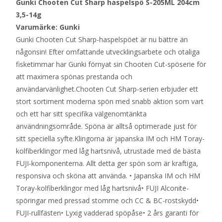
Gunki Chooten Cut Sharp haspelspö S-205ML 204cm
3,5-14g
Varumärke: Gunki
Gunki Chooten Cut Sharp-haspelspöet är nu bättre än
någonsin! Efter omfattande utvecklingsarbete och otaliga
fisketimmar har Gunki förnyat sin Chooten Cut-spöserie för
att maximera spönas prestanda och
användarvänlighet.Chooten Cut Sharp-serien erbjuder ett
stort sortiment moderna spön med snabb aktion som vart
och ett har sitt specifika välgenomtänkta
användningsområde. Spöna är alltså optimerade just för
sitt speciella syfte.Klingorna är japanska IM och HM Toray-
kolfiberklingor med låg hartsnivå, utrustade med de bästa
FUJI-komponenterna. Allt detta ger spön som är kraftiga,
responsiva och sköna att använda. • Japanska IM och HM
Toray-kolfiberklingor med låg hartsnivå• FUJI Alconite-
spöringar med pressad stomme och CC & BC-rostskydd•
FUJI-rullfästen• Lyxig vadderad spöpåse• 2 års garanti för