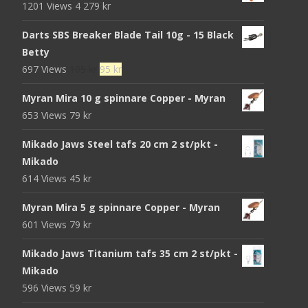
1201 Views
4 279
kr
Darts SBS Breaker Blade Tail 10g - 15 Black
Betty
Det
Det
697 Views
105
kr
95
kr
ursprungliga
nuvarande
Myran Mira 10 g spinnare Copper - Myran
priset
priset
653 Views
79
kr
var:
är:
105 kr.
95 kr.
Mikado Jaws Steel tafs 20 cm 2 st/pkt -
Mikado
614 Views
45
kr
Myran Mira 5 g spinnare Copper - Myran
601 Views
79
kr
Mikado Jaws Titanium tafs 35 cm 2 st/pkt -
Mikado
596 Views
59
kr