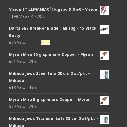
Vision STILLMANIAC² flugspö 9´6 #6 - Vision
1198 Views
4 279
kr
Darts SBS Breaker Blade Tail 10g - 15 Black
Betty
Det
Det
696 Views
105
kr
95
kr
ursprungliga
nuvarande
Myran Mira 10 g spinnare Copper - Myran
priset
priset
651 Views
79
kr
var:
är:
105 kr.
95 kr.
Mikado Jaws Steel tafs 20 cm 2 st/pkt -
Mikado
613 Views
45
kr
Myran Mira 5 g spinnare Copper - Myran
599 Views
79
kr
Mikado Jaws Titanium tafs 35 cm 2 st/pkt -
Mikado