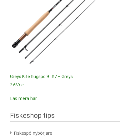
Greys Kite flugspö 9´ #7 – Greys
2 689
kr
Läs mera här
Fiskeshop tips
Fiskespö nybörjare