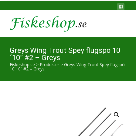
Greys Wing Trout Spey flugspö 10
´10” #2 – Greys
Fiskeshop.se
>
Produkter
>
Greys Wing Trout Spey flugspö
10´10” #2 – Greys