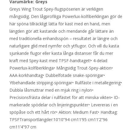
Varumärke: Greys
Greys Wing Trout Spey-flugspöserien är verkligen
mångsidig. Den lågprofiliga Powerlux-kolfiberklingan gör de
här spöna tillräckligt lätta för kast med en hand, men
längden gör att kastande och mendande går lättare än
med traditionella enhandsspön – resultatet är längre och
naturligare glid med nymfer och ytflugor. Och vill du kasta
sjunkande flugor eller kasta långa distanser får du mer
kraft med Spey-kast med TPSF-handtaget!• 4-delad
Powerlux-kolfiberklinga• Mångsidig Trout-Spey-aktion•
AAA-korkhandtag• Dubbelfotade snake-spöringar•
Ytbehandlade stripping-spöringar• Rullfäste i metallegering•
Dubbla låsmuttrar med en mjuk ring i nylon•
Precisionsfrästa delar i rullfästet för att minska vikten• ID-
markerade spödelar och linjeringspunkter• Levereras i en
spöpåse och ett hårt rör• Aktion: Medium Fast• Handtag:
TPSFTransportlängder:10’10”94 cm11’95 cm11’2”96
cm11’4”97 cm