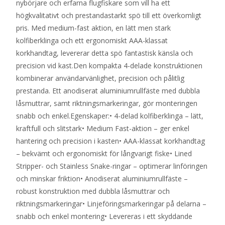
nybörjare och erfarna flugfiskare som vill ha ett
högkvalitativt och prestandastarkt spö till ett överkomligt
pris. Med medium-fast aktion, en lätt men stark
kolfiberklinga och ett ergonomiskt AAA-klassat
korkhandtag, levererar detta spö fantastisk känsla och
precision vid kast.Den kompakta 4-delade konstruktionen
kombinerar användarvänlighet, precision och pålitlig
prestanda. Ett anodiserat aluminiumrullfäste med dubbla
låsmuttrar, samt riktningsmarkeringar, gör monteringen
snabb och enkel.Egenskaper:• 4-delad kolfiberklinga – lätt,
kraftfull och slitstark• Medium Fast-aktion – ger enkel
hantering och precision i kasten• AAA-klassat korkhandtag
– bekvämt och ergonomiskt för långvarigt fiske• Lined
Stripper- och Stainless Snake-ringar – optimerar linföringen
och minskar friktion• Anodiserat aluminiumrullfäste –
robust konstruktion med dubbla låsmuttrar och
riktningsmarkeringar• Linjeföringsmarkeringar på delarna –
snabb och enkel montering• Levereras i ett skyddande