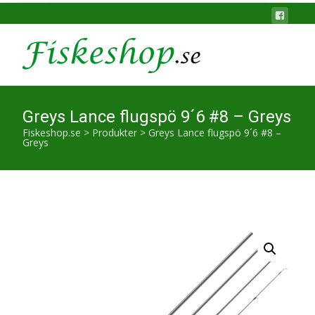
Greys Lance flugspö 9´6 #8 – Greys
Fiskeshop.se
>
Produkter
>
Greys Lance flugspö 9´6 #8 –
Greys