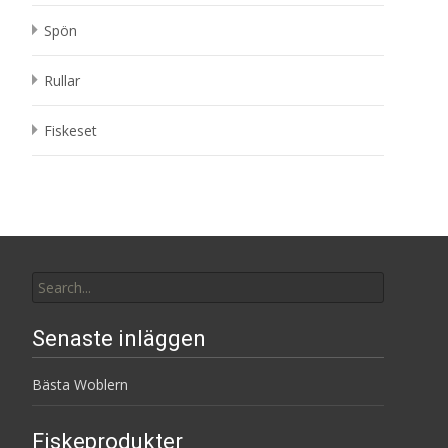
Spön
Rullar
Fiskeset
Search
for:
Senaste inläggen
Bästa Woblern
Fiskeprodukter