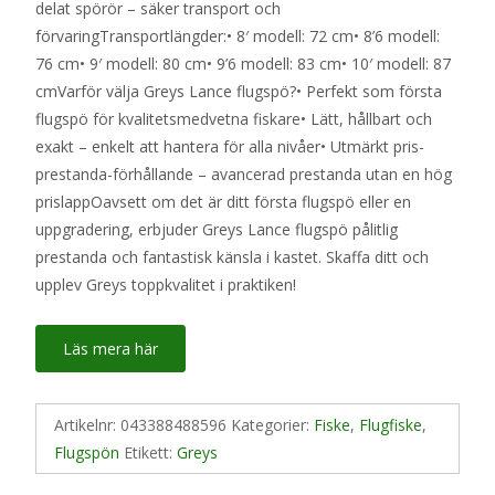
delat spörör – säker transport och
förvaringTransportlängder:• 8′ modell: 72 cm• 8’6 modell:
76 cm• 9′ modell: 80 cm• 9’6 modell: 83 cm• 10′ modell: 87
cmVarför välja Greys Lance flugspö?• Perfekt som första
flugspö för kvalitetsmedvetna fiskare• Lätt, hållbart och
exakt – enkelt att hantera för alla nivåer• Utmärkt pris-
prestanda-förhållande – avancerad prestanda utan en hög
prislappOavsett om det är ditt första flugspö eller en
uppgradering, erbjuder Greys Lance flugspö pålitlig
prestanda och fantastisk känsla i kastet. Skaffa ditt och
upplev Greys toppkvalitet i praktiken!
Läs mera här
Artikelnr:
043388488596
Kategorier:
Fiske
,
Flugfiske
,
Flugspön
Etikett:
Greys