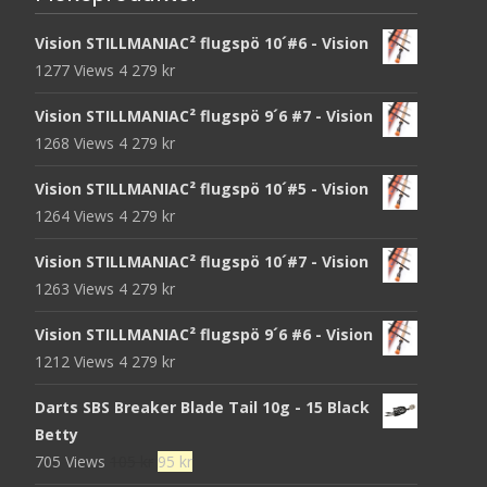
Vision STILLMANIAC² flugspö 10´#6 - Vision
1277 Views
4 279
kr
Vision STILLMANIAC² flugspö 9´6 #7 - Vision
1268 Views
4 279
kr
Vision STILLMANIAC² flugspö 10´#5 - Vision
1264 Views
4 279
kr
Vision STILLMANIAC² flugspö 10´#7 - Vision
1263 Views
4 279
kr
Vision STILLMANIAC² flugspö 9´6 #6 - Vision
1212 Views
4 279
kr
Darts SBS Breaker Blade Tail 10g - 15 Black
Betty
Det
Det
705 Views
105
kr
95
kr