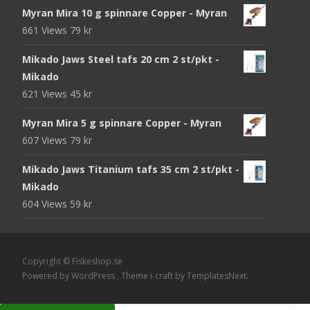
ursprungliga
nuvarande
Myran Mira 10 g spinnare Copper - Myran
priset
priset
661 Views
79
kr
var:
är:
105 kr.
95 kr.
Mikado Jaws Steel tafs 20 cm 2 st/pkt -
Mikado
621 Views
45
kr
Myran Mira 5 g spinnare Copper - Myran
607 Views
79
kr
Mikado Jaws Titanium tafs 35 cm 2 st/pkt -
Mikado
604 Views
59
kr
Copyright © Fiskeshop.se
Powered by WordPress
, Theme
i-craft
by TemplatesNext.