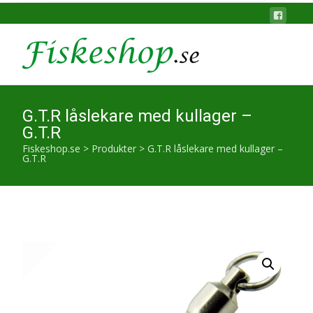
G.T.R låslekare med kullager –
G.T.R
Fiskeshop.se
>
Produkter
>
G.T.R låslekare med kullager –
G.T.R