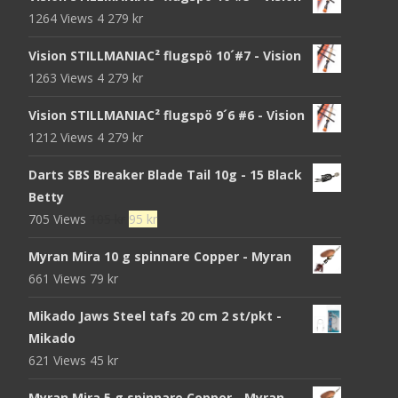
1264 Views
4 279
kr
Vision STILLMANIAC² flugspö 10´#7 - Vision
1263 Views
4 279
kr
Vision STILLMANIAC² flugspö 9´6 #6 - Vision
1212 Views
4 279
kr
Darts SBS Breaker Blade Tail 10g - 15 Black
Betty
Det
Det
705 Views
105
kr
95
kr
ursprungliga
nuvarande
Myran Mira 10 g spinnare Copper - Myran
priset
priset
661 Views
79
kr
var:
är:
105 kr.
95 kr.
Mikado Jaws Steel tafs 20 cm 2 st/pkt -
Mikado
621 Views
45
kr
Myran Mira 5 g spinnare Copper - Myran