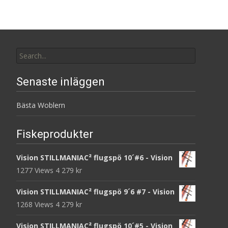
Search
for:
Senaste inläggen
Bästa Woblern
Fiskeprodukter
Vision STILLMANIAC² flugspö 10´#6 - Vision
1277 Views
4 279
kr
Vision STILLMANIAC² flugspö 9´6 #7 - Vision
1268 Views
4 279
kr
Vision STILLMANIAC² flugspö 10´#5 - Vision