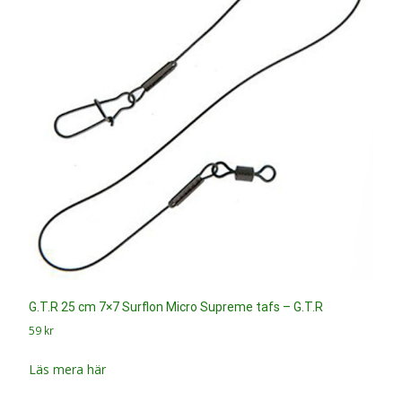
G.T.R 25 cm 7×7 Surflon Micro Supreme tafs – G.T.R
59
kr
Läs mera här