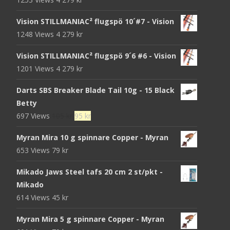
Vision STILLMANIAC² flugspö 10´#7 - Vision
1248 Views
4 279
kr
Vision STILLMANIAC² flugspö 9´6 #6 - Vision
1201 Views
4 279
kr
Darts SBS Breaker Blade Tail 10g - 15 Black
Betty
Det
Det
697 Views
105
kr
95
kr
ursprungliga
nuvarande
Myran Mira 10 g spinnare Copper - Myran
priset
priset
653 Views
79
kr
var:
är:
105 kr.
95 kr.
Mikado Jaws Steel tafs 20 cm 2 st/pkt -
Mikado
614 Views
45
kr
Myran Mira 5 g spinnare Copper - Myran