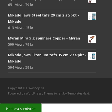
priset
priset
651 Views
79
kr
var:
är:
105 kr.
95 kr.
Mikado Jaws Steel tafs 20 cm 2 st/pkt -
Mikado
613 Views
45
kr
Myran Mira 5 g spinnare Copper - Myran
599 Views
79
kr
Mikado Jaws Titanium tafs 35 cm 2 st/pkt -
Mikado
594 Views
59
kr
Copyright © Fiskeshop.se
Powered by WordPress
, Theme
i-craft
by TemplatesNext.
Hantera samtycke