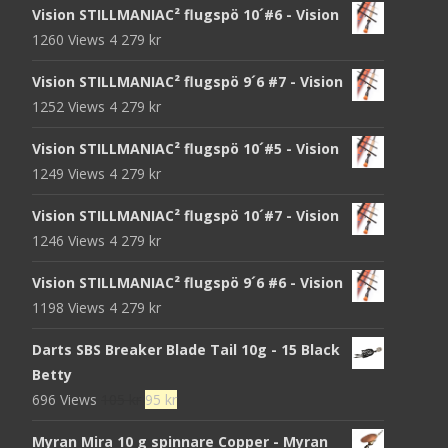
Vision STILLMANIAC² flugspö 10´#6 - Vision
1260 Views
4 279
kr
Vision STILLMANIAC² flugspö 9´6 #7 - Vision
1252 Views
4 279
kr
Vision STILLMANIAC² flugspö 10´#5 - Vision
1249 Views
4 279
kr
Vision STILLMANIAC² flugspö 10´#7 - Vision
1246 Views
4 279
kr
Vision STILLMANIAC² flugspö 9´6 #6 - Vision
1198 Views
4 279
kr
Darts SBS Breaker Blade Tail 10g - 15 Black
Betty
Det
Det
696 Views
105
kr
95
kr
ursprungliga
nuvarande
Myran Mira 10 g spinnare Copper - Myran