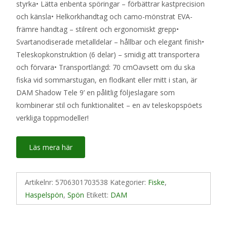
styrka• Lätta enbenta spöringar – förbättrar kastprecision
och känsla• Helkorkhandtag och camo-mönstrat EVA-
främre handtag – stilrent och ergonomiskt grepp•
Svartanodiserade metalldelar – hållbar och elegant finish•
Teleskopkonstruktion (6 delar) – smidig att transportera
och förvara• Transportlängd: 70 cmOavsett om du ska
fiska vid sommarstugan, en flodkant eller mitt i stan, är
DAM Shadow Tele 9’ en pålitlig följeslagare som
kombinerar stil och funktionalitet – en av teleskopspöets
verkliga toppmodeller!
Läs mera här
Artikelnr:
5706301703538
Kategorier:
Fiske
,
Haspelspön
,
Spön
Etikett:
DAM