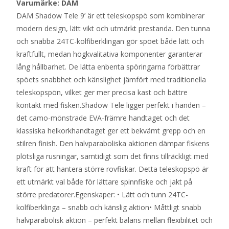
Varumärke: DAM
DAM Shadow Tele 9’ är ett teleskopspö som kombinerar
modern design, lätt vikt och utmärkt prestanda. Den tunna
och snabba 24TC-kolfiberklingan gör spöet både lätt och
kraftfullt, medan högkvalitativa komponenter garanterar
lång hållbarhet. De lätta enbenta spöringarna förbättrar
spöets snabbhet och känslighet jämfört med traditionella
teleskopspön, vilket ger mer precisa kast och bättre
kontakt med fisken.Shadow Tele ligger perfekt i handen –
det camo-mönstrade EVA-främre handtaget och det
klassiska helkorkhandtaget ger ett bekvämt grepp och en
stilren finish. Den halvparaboliska aktionen dämpar fiskens
plötsliga rusningar, samtidigt som det finns tillräckligt med
kraft för att hantera större rovfiskar. Detta teleskopspö är
ett utmärkt val både för lättare spinnfiske och jakt på
större predatorer.Egenskaper: • Lätt och tunn 24TC-
kolfiberklinga – snabb och känslig aktion• Måttligt snabb
halvparabolisk aktion – perfekt balans mellan flexibilitet och