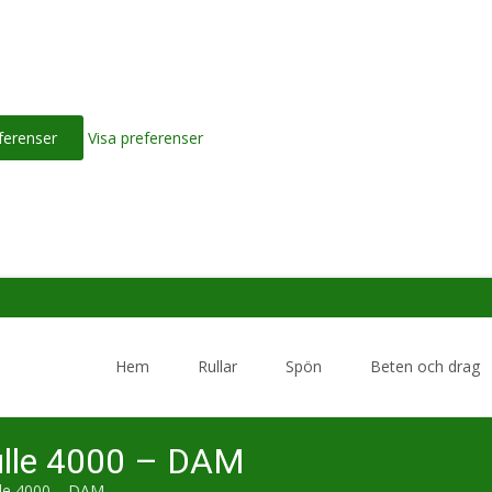
ferenser
Visa preferenser
Skip
to
Hem
Rullar
Spön
Beten och drag
content
ulle 4000 – DAM
lle 4000 – DAM