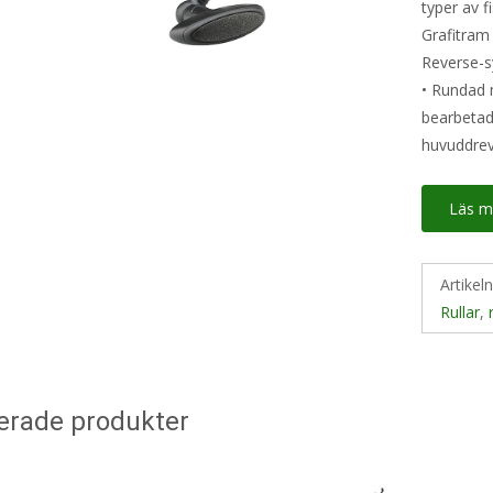
typer av f
Grafitram 
Reverse-
• Rundad m
bearbetad
huvuddrev
Läs m
Artikel
Rullar
,
erade produkter