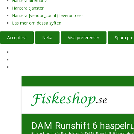
Hantera alternativ
Hantera tjänster
Hantera {vendor_count}-leverantörer
Läs mer om dessa syften
Acceptera
Neka
Visa preferenser
Spara pre
DAM Runshift 6 haspelr
Fiskeshop.se
>
Produkter
>
DAM Runshift 6 haspelru