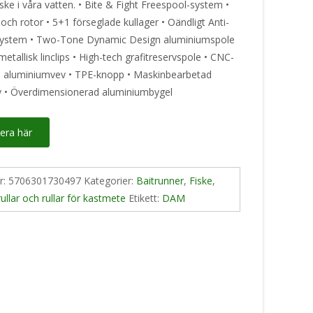
iske i våra vatten. • Bite & Fight Freespool-system •
och rotor • 5+1 förseglade kullager • Oändligt Anti-
system • Two-Tone Dynamic Design aluminiumspole
etallisk linclips • High-tech grafitreservspole • CNC-
 aluminiumvev • TPE-knopp • Maskinbearbetad
 • Överdimensionerad aluminiumbygel
era här
nr:
5706301730497
Kategorier:
Baitrunner
,
Fiske
,
rullar och rullar för kastmete
Etikett:
DAM