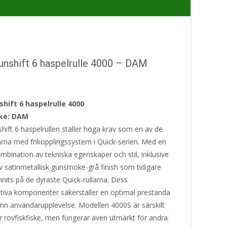
nshift 6 haspelrulle 4000 – DAM
hift 6 haspelrulle 4000
ke: DAM
ift 6 haspelrullen ställer höga krav som en av de
larna med frikopplingssystem i Quick-serien. Med en
mbination av tekniska egenskaper och stil, inklusive
v satinmetallisk gunsmoke-grå finish som tidigare
nits på de dyraste Quick-rullarna. Dess
ativa komponenter säkerställer en optimal prestanda
mn användarupplevelse. Modellen 4000S är särskilt
r rovfiskfiske, men fungerar även utmärkt för andra