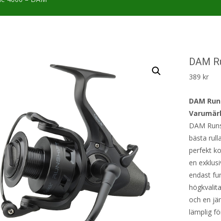
DAM Ru
389
kr
DAM Runs
Varumär
DAM Runsh
bästa rul
perfekt ko
en exklusi
endast fun
högkvalit
och en jä
lämplig fö