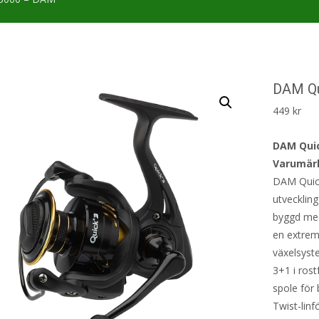
DAM Qu
449
kr
DAM Quic
Varumär
DAM Quick
utvecklin
byggd med
en extrem
växelsyste
3+1 i rost
spole för 
Twist-lin