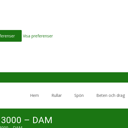
ferenser
Visa preferenser
Skip
to
Hem
Rullar
Spön
Beten och drag
content
e 3000 – DAM
 3000 – DAM