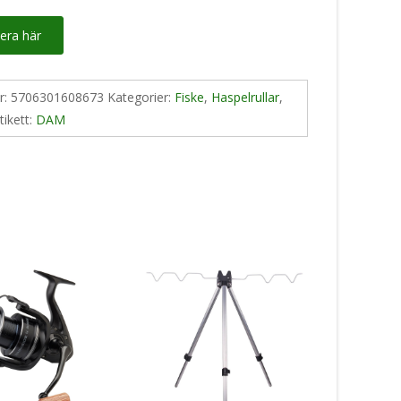
era här
nr:
5706301608673
Kategorier:
Fiske
,
Haspelrullar
,
tikett:
DAM