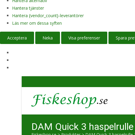
Hantera alternativ
Hantera tjänster
Hantera {vendor_count}-leverantörer
Läs mer om dessa syften
Acceptera
Neka
Visa preferenser
Spara pre
DAM Quick 3 haspelrull
Fiskeshop.se
>
Produkter
>
DAM Quick 3 haspelrulle