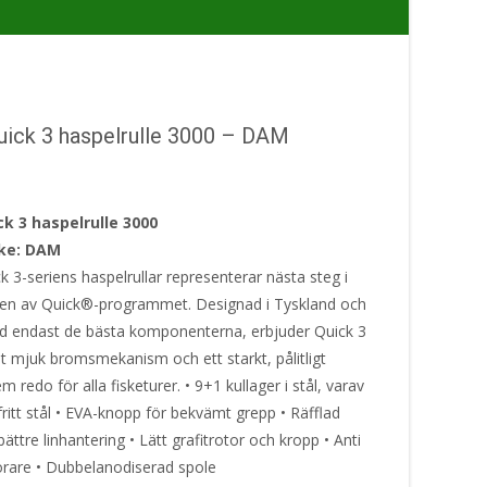
ick 3 haspelrulle 3000 – DAM
k 3 haspelrulle 3000
ke: DAM
 3-seriens haspelrullar representerar nästa steg i
gen av Quick®-programmet. Designad i Tyskland och
 endast de bästa komponenterna, erbjuder Quick 3
t mjuk bromsmekanism och ett starkt, pålitligt
m redo för alla fisketurer. • 9+1 kullager i stål, varav
fritt stål • EVA-knopp för bekvämt grepp • Räfflad
bättre linhantering • Lätt grafitrotor och kropp • Anti
förare • Dubbelanodiserad spole