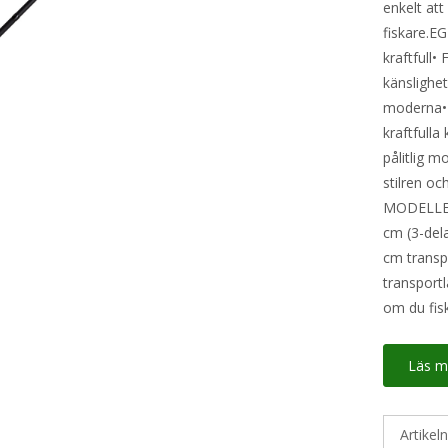
enkelt att
fiskare.E
kraftfull•
känslighet
moderna• 
kraftfulla
pålitlig m
stilren o
MODELLER:
cm (3-del
cm transp
transportl
om du fisk
Läs m
Artikel