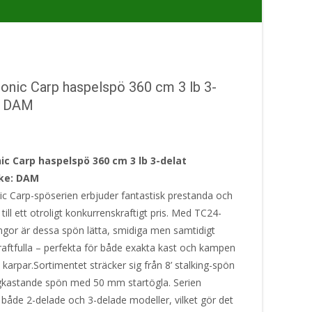
onic Carp haspelspö 360 cm 3 lb 3-
– DAM
ic Carp haspelspö 360 cm 3 lb 3-delat
ke: DAM
c Carp-spöserien erbjuder fantastisk prestanda och
 till ett otroligt konkurrenskraftigt pris. Med TC24-
ingor är dessa spön lätta, smidiga men samtidigt
raftfulla – perfekta för både exakta kast och kampen
karpar.Sortimentet sträcker sig från 8’ stalking-spön
långkastande spön med 50 mm startögla. Serien
 både 2-delade och 3-delade modeller, vilket gör det