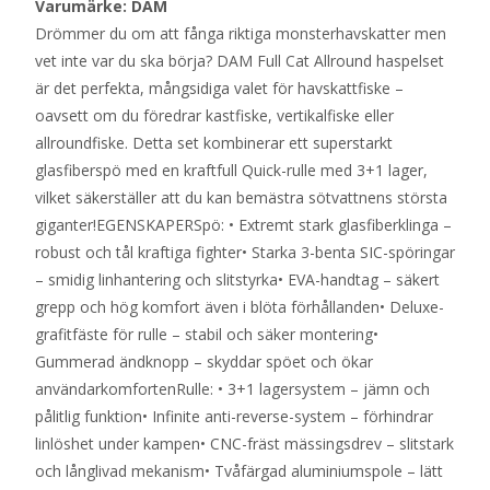
Varumärke: DAM
Drömmer du om att fånga riktiga monsterhavskatter men
vet inte var du ska börja? DAM Full Cat Allround haspelset
är det perfekta, mångsidiga valet för havskattfiske –
oavsett om du föredrar kastfiske, vertikalfiske eller
allroundfiske. Detta set kombinerar ett superstarkt
glasfiberspö med en kraftfull Quick-rulle med 3+1 lager,
vilket säkerställer att du kan bemästra sötvattnens största
giganter!EGENSKAPERSpö: • Extremt stark glasfiberklinga –
robust och tål kraftiga fighter• Starka 3-benta SIC-spöringar
– smidig linhantering och slitstyrka• EVA-handtag – säkert
grepp och hög komfort även i blöta förhållanden• Deluxe-
grafitfäste för rulle – stabil och säker montering•
Gummerad ändknopp – skyddar spöet och ökar
användarkomfortenRulle: • 3+1 lagersystem – jämn och
pålitlig funktion• Infinite anti-reverse-system – förhindrar
linlöshet under kampen• CNC-fräst mässingsdrev – slitstark
och långlivad mekanism• Tvåfärgad aluminiumspole – lätt