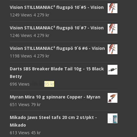
Vision STILLMANIAC² flugspö 10´#5 - Vision
1249 Views
4 279
kr
Vision STILLMANIAC² flugspö 10´#7 - Vision
1246 Views
4 279
kr
Vision STILLMANIAC² flugspö 9´6 #6 - Vision
1198 Views
4 279
kr
Darts SBS Breaker Blade Tail 10g - 15 Black
Betty
Det
Det
696 Views
105
kr
95
kr
ursprungliga
nuvarande
Myran Mira 10 g spinnare Copper - Myran
priset
priset
651 Views
79
kr
var:
är:
105 kr.
95 kr.
Mikado Jaws Steel tafs 20 cm 2 st/pkt -
Mikado
613 Views
45
kr