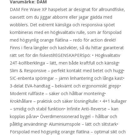
Varumärke: DAM
DAM Fire Wave XP haspelset är designat för allroundfiske,
oavsett om du jiggar abborre eller jagar gädda med
wobblers. Det extremt känsliga och responsiva spöet
kombineras med en högkvalitativ rulle, som är förspolad
med högsynlig orange flätlina – redo för action direkt!
Finns i flera längder och kastvikter, så du hittar garanterat
rätt set för din fiskestil!EGENSKAPERSpö: • Högkvalitativ
24T-kolfiberklinga – lätt, men både kraftfull och känslig•
Slim & Responsive – perfekt kontakt med betet och hugg•
SIC-enbenta spöringar – jämn linhantering och långa kast•
3-delat EVA-handtag – bekvämt och ergonomiskt grepp•
Modernt rullfäste – säker och hållbar montering•
Krokhållare – praktisk och säker lösningRulle: • 4+1 kullager
– smidig och stabil funktion• Infinite Anti-Reverse – kan
kopplas på/av• Överdimensionerad bygel – hållbar och
pålitlig användning• Aluminiumspole – lätt och slitstark•
Förspolad med högsynlig orange flätlina – optimal sikt och