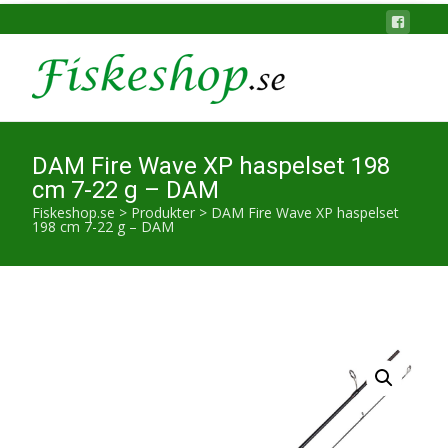
DAM Fire Wave XP haspelset 198
cm 7-22 g – DAM
Fiskeshop.se
>
Produkter
>
DAM Fire Wave XP haspelset
198 cm 7-22 g – DAM