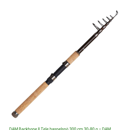
DAM Backbone II Tele haspelspö 300 cm 30-80 g – DAM