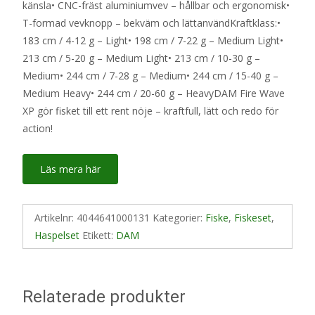
känsla• CNC-fräst aluminiumvev – hållbar och ergonomisk•
T-formad vevknopp – bekväm och lättanvändKraftklass:•
183 cm / 4-12 g – Light• 198 cm / 7-22 g – Medium Light•
213 cm / 5-20 g – Medium Light• 213 cm / 10-30 g –
Medium• 244 cm / 7-28 g – Medium• 244 cm / 15-40 g –
Medium Heavy• 244 cm / 20-60 g – HeavyDAM Fire Wave
XP gör fisket till ett rent nöje – kraftfull, lätt och redo för
action!
Läs mera här
Artikelnr:
4044641000131
Kategorier:
Fiske
,
Fiskeset
,
Haspelset
Etikett:
DAM
Relaterade produkter