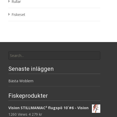
Rullar
Fiskeset
Search
for:
Senaste inläggen
Bästa Woblern
Fiskeprodukter
Vision STILLMANIAC² flugspö 10´#6 - Vision
1260 Views
4 279
kr