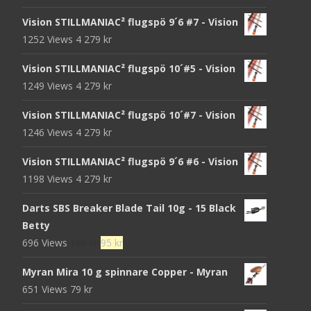
Vision STILLMANIAC² flugspö 9´6 #7 - Vision
1252 Views
4 279
kr
Vision STILLMANIAC² flugspö 10´#5 - Vision
1249 Views
4 279
kr
Vision STILLMANIAC² flugspö 10´#7 - Vision
1246 Views
4 279
kr
Vision STILLMANIAC² flugspö 9´6 #6 - Vision
1198 Views
4 279
kr
Darts SBS Breaker Blade Tail 10g - 15 Black
Betty
Det
Det
696 Views
105
kr
95
kr
ursprungliga
nuvarande
Myran Mira 10 g spinnare Copper - Myran
priset
priset
651 Views
79
kr
var:
är: