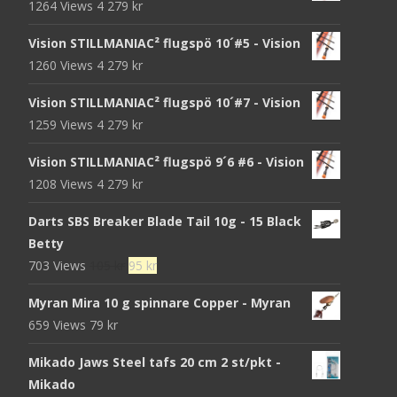
1264 Views
4 279
kr
Vision STILLMANIAC² flugspö 10´#5 - Vision
1260 Views
4 279
kr
Vision STILLMANIAC² flugspö 10´#7 - Vision
1259 Views
4 279
kr
Vision STILLMANIAC² flugspö 9´6 #6 - Vision
1208 Views
4 279
kr
Darts SBS Breaker Blade Tail 10g - 15 Black
Betty
Det
Det
703 Views
105
kr
95
kr
ursprungliga
nuvarande
Myran Mira 10 g spinnare Copper - Myran
priset
priset
659 Views
79
kr
var:
är:
105 kr.
95 kr.
Mikado Jaws Steel tafs 20 cm 2 st/pkt -
Mikado