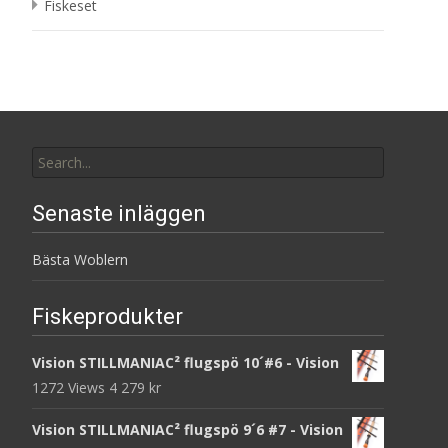
Fiskeset
Search
for:
Senaste inläggen
Bästa Woblern
Fiskeprodukter
Vision STILLMANIAC² flugspö 10´#6 - Vision
1272 Views
4 279
kr
Vision STILLMANIAC² flugspö 9´6 #7 - Vision