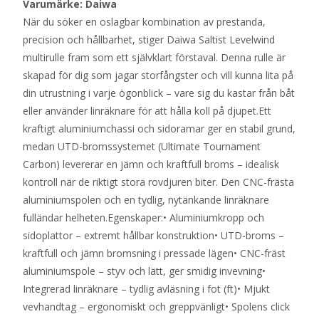
Varumärke: Daiwa
När du söker en oslagbar kombination av prestanda,
precision och hållbarhet, stiger Daiwa Saltist Levelwind
multirulle fram som ett självklart förstaval. Denna rulle är
skapad för dig som jagar storfångster och vill kunna lita på
din utrustning i varje ögonblick – vare sig du kastar från båt
eller använder linräknare för att hålla koll på djupet.Ett
kraftigt aluminiumchassi och sidoramar ger en stabil grund,
medan UTD-bromssystemet (Ultimate Tournament
Carbon) levererar en jämn och kraftfull broms – idealisk
kontroll när de riktigt stora rovdjuren biter. Den CNC-frästa
aluminiumspolen och en tydlig, nytänkande linräknare
fulländar helheten.Egenskaper:• Aluminiumkropp och
sidoplattor – extremt hållbar konstruktion• UTD-broms –
kraftfull och jämn bromsning i pressade lägen• CNC-fräst
aluminiumspole – styv och lätt, ger smidig invevning•
Integrerad linräknare – tydlig avläsning i fot (ft)• Mjukt
vevhandtag – ergonomiskt och greppvänligt• Spolens click