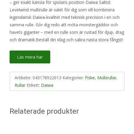
– ger exakt känsla för spolans position Daiwa Saltist
Levelwind multirulle är valet för dig som vill kombinera
legendarisk Daiwa-kvalitet med teknisk precision i en och
samma rulle. Gör dig redo att möta monstergäddor och
havets giganter – med en rulle som är rustad för djup, drag
och dramatik.Beställ din idag och säkra nästa stora fångst!
Läs mera här
Artikelnr:
043178922613
Kategorier:
Fiske
,
Multirullar
,
Rullar
Etikett:
Daiwa
Relaterade produkter