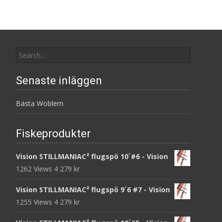
Search
for:
Senaste inläggen
Bästa Woblern
Fiskeprodukter
Vision STILLMANIAC² flugspö 10´#6 - Vision
1262 Views
4 279
kr
Vision STILLMANIAC² flugspö 9´6 #7 - Vision
1255 Views
4 279
kr