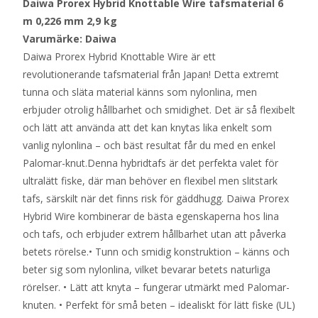
Daiwa Prorex Hybrid Knottable Wire tafsmaterial 6
m 0,226 mm 2,9 kg
Varumärke: Daiwa
Daiwa Prorex Hybrid Knottable Wire är ett
revolutionerande tafsmaterial från Japan! Detta extremt
tunna och släta material känns som nylonlina, men
erbjuder otrolig hållbarhet och smidighet. Det är så flexibelt
och lätt att använda att det kan knytas lika enkelt som
vanlig nylonlina – och bäst resultat får du med en enkel
Palomar-knut.Denna hybridtafs är det perfekta valet för
ultralätt fiske, där man behöver en flexibel men slitstark
tafs, särskilt när det finns risk för gäddhugg. Daiwa Prorex
Hybrid Wire kombinerar de bästa egenskaperna hos lina
och tafs, och erbjuder extrem hållbarhet utan att påverka
betets rörelse.• Tunn och smidig konstruktion – känns och
beter sig som nylonlina, vilket bevarar betets naturliga
rörelser. • Lätt att knyta – fungerar utmärkt med Palomar-
knuten. • Perfekt för små beten – idealiskt för lätt fiske (UL)