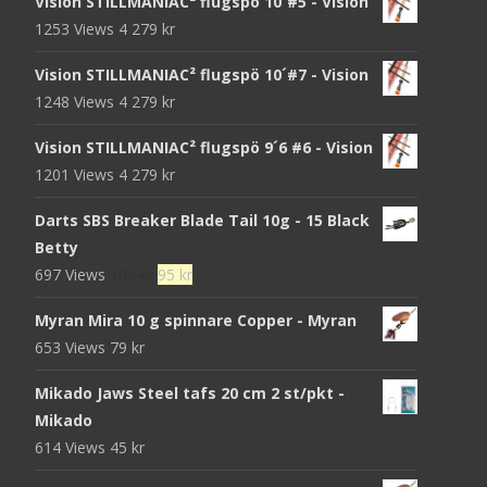
Vision STILLMANIAC² flugspö 10´#5 - Vision
1253 Views
4 279
kr
Vision STILLMANIAC² flugspö 10´#7 - Vision
1248 Views
4 279
kr
Vision STILLMANIAC² flugspö 9´6 #6 - Vision
1201 Views
4 279
kr
Darts SBS Breaker Blade Tail 10g - 15 Black
Betty
Det
Det
697 Views
105
kr
95
kr
ursprungliga
nuvarande
Myran Mira 10 g spinnare Copper - Myran
priset
priset
653 Views
79
kr
var:
är:
105 kr.
95 kr.
Mikado Jaws Steel tafs 20 cm 2 st/pkt -
Mikado
614 Views
45
kr