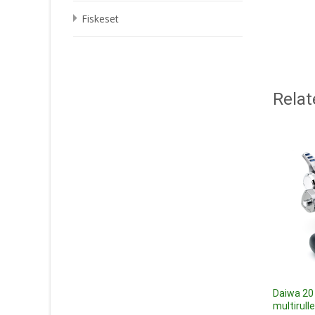
Fiskeset
Relat
Daiwa 20 
multirull