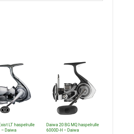
xist LT haspelrulle
Daiwa 20 BG MQ haspelrulle
Daiwa 21 P
 – Daiwa
6000D-H – Daiwa
hyrräkela 