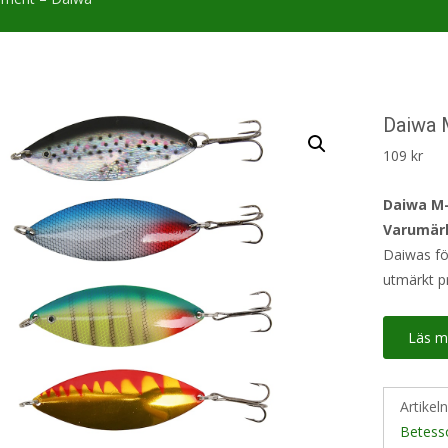
Daiwa 
109
kr
Daiwa M-
Varumär
Daiwas för
utmärkt pr
Läs m
Artikel
Betess