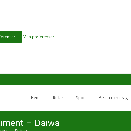
ferenser
Visa preferenser
Skip
to
Hem
Rullar
Spön
Beten och drag
content
timent – Daiwa
iment – Daiwa