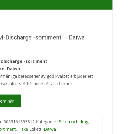
M-Discharge -sortiment – Daiwa
Discharge -sortiment
ke: Daiwa
månliga betesserier av god kvalitet erbjuder ett
is/kvalitetsförhållande för alla fiskare.
era här
nr:
5055161893812
Kategorier:
Beten och drag
,
ortiment
,
Fiske
Etikett:
Daiwa