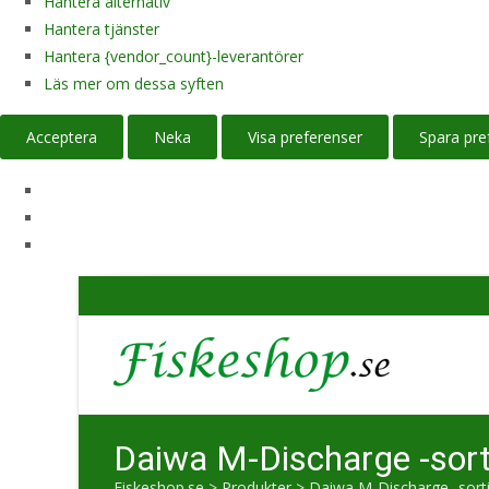
Hantera alternativ
Hantera tjänster
Hantera {vendor_count}-leverantörer
Läs mer om dessa syften
Acceptera
Neka
Visa preferenser
Spara pre
Daiwa M-Discharge -sor
Fiskeshop.se
>
Produkter
>
Daiwa M-Discharge -sort