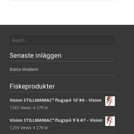
Search
for:
Senaste inläggen
Bästa Woblern
Fiskeprodukter
Vision STILLMANIAC² flugspö 10´#6 - Vision
1265 Views
4 279
kr
Vision STILLMANIAC² flugspö 9´6 #7 - Vision
1259 Views
4 279
kr