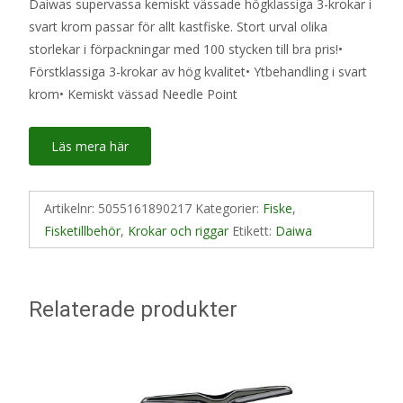
Daiwas supervassa kemiskt vässade högklassiga 3-krokar i
svart krom passar för allt kastfiske. Stort urval olika
storlekar i förpackningar med 100 stycken till bra pris!•
Förstklassiga 3-krokar av hög kvalitet• Ytbehandling i svart
krom• Kemiskt vässad Needle Point
Läs mera här
Artikelnr:
5055161890217
Kategorier:
Fiske
,
Fisketillbehör
,
Krokar och riggar
Etikett:
Daiwa
Relaterade produkter