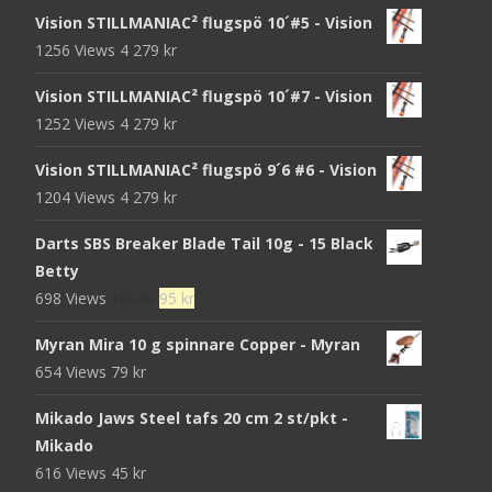
Vision STILLMANIAC² flugspö 10´#5 - Vision
1256 Views
4 279
kr
Vision STILLMANIAC² flugspö 10´#7 - Vision
1252 Views
4 279
kr
Vision STILLMANIAC² flugspö 9´6 #6 - Vision
1204 Views
4 279
kr
Darts SBS Breaker Blade Tail 10g - 15 Black
Betty
Det
Det
698 Views
105
kr
95
kr
ursprungliga
nuvarande
Myran Mira 10 g spinnare Copper - Myran
priset
priset
654 Views
79
kr
var:
är:
105 kr.
95 kr.
Mikado Jaws Steel tafs 20 cm 2 st/pkt -
Mikado
616 Views
45
kr