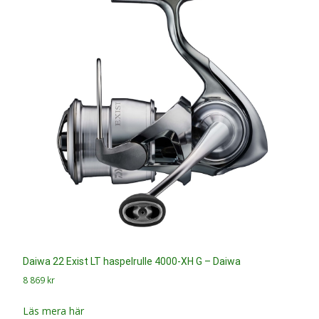
Daiwa 22 Exist LT haspelrulle 4000-XH G – Daiwa
8 869
kr
Läs mera här