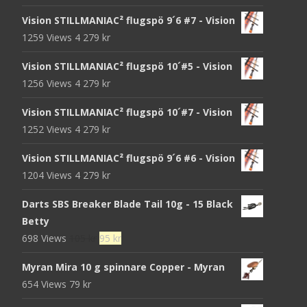
Vision STILLMANIAC² flugspö 9´6 #7 - Vision
1259 Views
4 279
kr
Vision STILLMANIAC² flugspö 10´#5 - Vision
1256 Views
4 279
kr
Vision STILLMANIAC² flugspö 10´#7 - Vision
1252 Views
4 279
kr
Vision STILLMANIAC² flugspö 9´6 #6 - Vision
1204 Views
4 279
kr
Darts SBS Breaker Blade Tail 10g - 15 Black
Betty
Det
Det
698 Views
105
kr
95
kr
ursprungliga
nuvarande
Myran Mira 10 g spinnare Copper - Myran
priset
priset
654 Views
79
kr
var:
är:
105 kr.
95 kr.