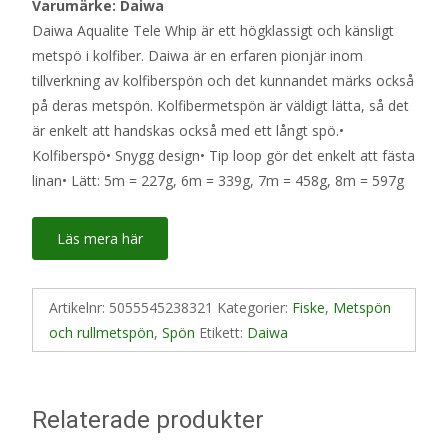
Varumärke: Daiwa
Daiwa Aqualite Tele Whip är ett högklassigt och känsligt
metspö i kolfiber. Daiwa är en erfaren pionjär inom
tillverkning av kolfiberspön och det kunnandet märks också
på deras metspön. Kolfibermetspön är väldigt lätta, så det
är enkelt att handskas också med ett långt spö.•
Kolfiberspö• Snygg design• Tip loop gör det enkelt att fästa
linan• Lätt: 5m = 227g, 6m = 339g, 7m = 458g, 8m = 597g
Läs mera här
Artikelnr:
5055545238321
Kategorier:
Fiske
,
Metspön
och rullmetspön
,
Spön
Etikett:
Daiwa
Relaterade produkter