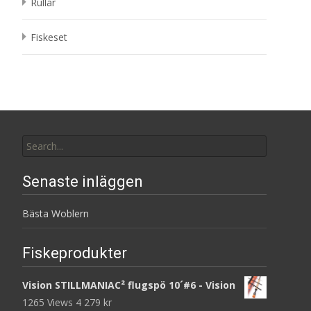
Rullar
Fiskeset
Search
for:
Senaste inläggen
Bästa Woblern
Fiskeprodukter
Vision STILLMANIAC² flugspö 10´#6 - Vision
1265 Views
4 279
kr