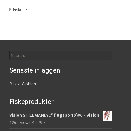
Fiskeset
Search
for:
Senaste inläggen
Bästa Woblern
Fiskeprodukter
Vision STILLMANIAC² flugspö 10´#6 - Vision
1265 Views
4 279
kr