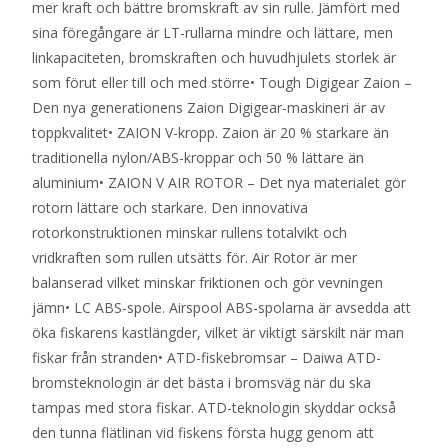
mer kraft och bättre bromskraft av sin rulle. Jämfört med
sina föregångare är LT-rullarna mindre och lättare, men
linkapaciteten, bromskraften och huvudhjulets storlek är
som förut eller till och med större• Tough Digigear Zaion –
Den nya generationens Zaion Digigear-maskineri är av
toppkvalitet• ZAION V-kropp. Zaion är 20 % starkare än
traditionella nylon/ABS-kroppar och 50 % lättare än
aluminium• ZAION V AIR ROTOR – Det nya materialet gör
rotorn lättare och starkare. Den innovativa
rotorkonstruktionen minskar rullens totalvikt och
vridkraften som rullen utsätts för. Air Rotor är mer
balanserad vilket minskar friktionen och gör vevningen
jämn• LC ABS-spole. Airspool ABS-spolarna är avsedda att
öka fiskarens kastlängder, vilket är viktigt särskilt när man
fiskar från stranden• ATD-fiskebromsar – Daiwa ATD-
bromsteknologin är det bästa i bromsväg när du ska
tampas med stora fiskar. ATD-teknologin skyddar också
den tunna flätlinan vid fiskens första hugg genom att