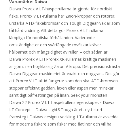
Varumärke: Daiwa
Daiwa Prorex V LT-haspelrullarna är gjorda för nordiskt
fiske. Prorex V LT-rullarna har Zaion-kroppar och rotorer,
urstarka ATD-fiskebromsar och Tough Digigear-växlar som
tål hård vridning. Allt detta gör Prorex V LT-rullarna
lämpliga för nordiska förhållanden. Varierande
omständigheter och svårfångade rovfiskar kräver
hållbarhet och mångsidighet av rullen – och sådan är
Daiwa Prorex V LT! Prorex XR-rullarnas kraftiga maskineri
är gömt i en högklassig Zaion V-kropp. Det precisionsfrästa
Daiwa Digigear-maskineriet är exakt och noggrant. Det gör
att Prorex V LT alltid fungerar som den ska. ATD-bromsen
stoppar effektivt gäddan, laxen eller aspen men minskar
samtidigt påfrestningen på linan. Seek your monster!
Daiwa 22 Prorex V LT-haspelrullens egenskaper: • Daiwa
LT Concept – Daiwa Light&Tough är ett nytt stort
framsteg i Daiwas designutveckling. LT-rullarna är avsedda
för moderna fiskare som fiskar med flätlinor och vill ha