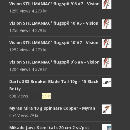
Vision STILLMANIAC² flugspö 9´6 #7 - Vision
1259 Views
4 279
kr
Vision STILLMANIAC² flugspö 10´#5 - Vision
1256 Views
4 279
kr
Vision STILLMANIAC² flugspö 10´#7 - Vision
1252 Views
4 279
kr
Vision STILLMANIAC² flugspö 9´6 #6 - Vision
1204 Views
4 279
kr
Darts SBS Breaker Blade Tail 10g - 15 Black
Betty
Det
Det
698 Views
105
kr
95
kr
ursprungliga
nuvarande
Myran Mira 10 g spinnare Copper - Myran
priset
priset
654 Views
79
kr
var:
är:
105 kr.
95 kr.
Mikado Jaws Steel tafs 20 cm 2 st/pkt -