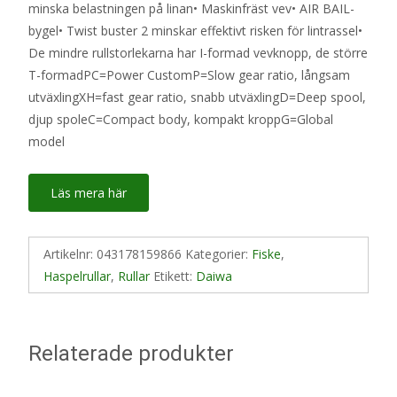
minska belastningen på linan• Maskinfräst vev• AIR BAIL-
bygel• Twist buster 2 minskar effektivt risken för lintrassel•
De mindre rullstorlekarna har I-formad vevknopp, de större
T-formadPC=Power CustomP=Slow gear ratio, långsam
utväxlingXH=fast gear ratio, snabb utväxlingD=Deep spool,
djup spoleC=Compact body, kompakt kroppG=Global
model
Läs mera här
Artikelnr:
043178159866
Kategorier:
Fiske
,
Haspelrullar
,
Rullar
Etikett:
Daiwa
Relaterade produkter