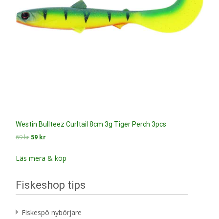
Westin Bullteez Curltail 8cm 3g Tiger Perch 3pcs
Det
Det
69
kr
59
kr
ursprungliga
nuvarande
priset
priset
Läs mera & köp
var:
är:
69 kr.
59 kr.
Fiskeshop tips
Fiskespö nybörjare