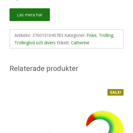
Läs mera här
Artikelnr:
3760101040783
Kategorier:
Fiske
,
Trolling
,
Trollinglod och divers
Etikett:
Catherine
Relaterade produkter
SALE!