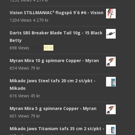
Vision STILLMANIAC² flugspö 9´6 #6 - Vision
1204 Views
4 279
kr
Darts SBS Breaker Blade Tail 10g - 15 Black
Betty
Det
Det
698 Views
105
kr
95
kr
ursprungliga
nuvarande
Myran Mira 10 g spinnare Copper - Myran
priset
priset
654 Views
79
kr
var:
är:
105 kr.
95 kr.
Mikado Jaws Steel tafs 20 cm 2 st/pkt -
Mikado
616 Views
45
kr
Myran Mira 5 g spinnare Copper - Myran
601 Views
79
kr
Mikado Jaws Titanium tafs 35 cm 2 st/pkt -