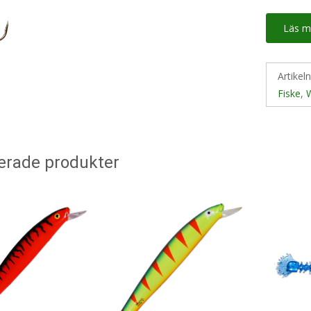
Läs m
Artikel
Fiske
,
erade produkter