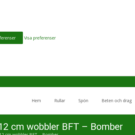
ferenser
Visa preferenser
Skip
to
Hem
Rullar
Spön
Beten och drag
content
12 cm wobbler BFT – Bomber
12 cm wobbler BFT – Bomber