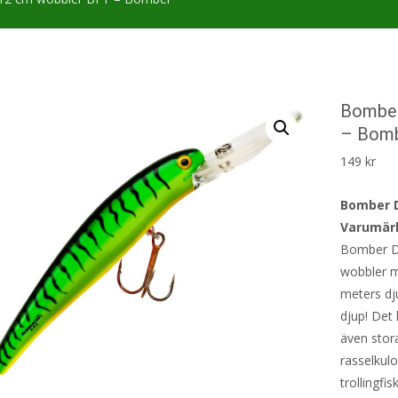
Bomber
– Bom
149
kr
Bomber D
Varumär
Bomber De
wobbler me
meters dj
djup! Det
även stor
rasselkul
trollingfis