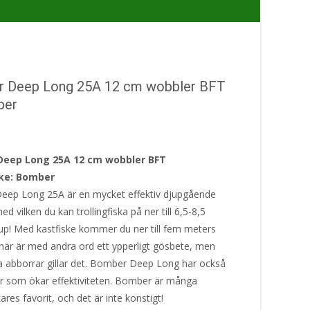
 Deep Long 25A 12 cm wobbler BFT
ber
eep Long 25A 12 cm wobbler BFT
ke: Bomber
ep Long 25A är en mycket effektiv djupgående
d vilken du kan trollingfiska på ner till 6,5-8,5
up! Med kastfiske kommer du ner till fem meters
 här är med andra ord ett ypperligt gösbete, men
a abborrar gillar det. Bomber Deep Long har också
or som ökar effektiviteten. Bomber är många
kares favorit, och det är inte konstigt!