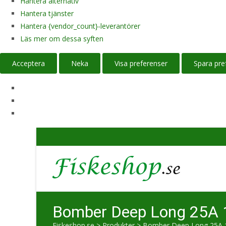
Hantera alternativ
Hantera tjänster
Hantera {vendor_count}-leverantörer
Läs mer om dessa syften
Acceptera
Neka
Visa preferenser
Spara pre
Bomber Deep Long 25A 
Fiskeshop.se
>
Produkter
>
Bomber Deep Long 25A 