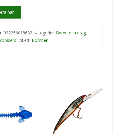
era här
nr:
032256018683
Kategorier:
Beten och drag
,
Wobblers
Etikett:
Bomber