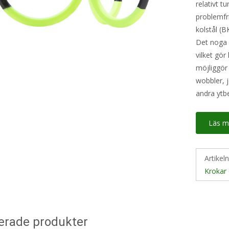
relativt t
problemfri
kolstål (
Det noga 
vilket gör
möjliggör
wobbler, 
andra ytb
Läs m
Artikel
Krokar 
erade produkter