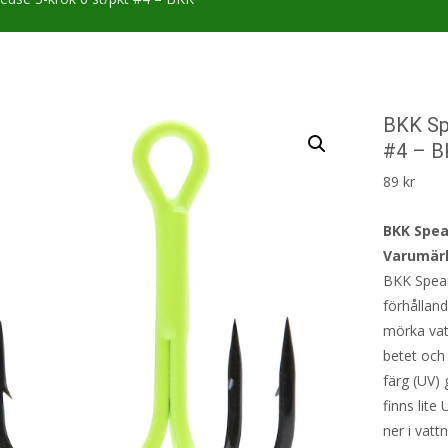
BKK Sp
#4 – 
89
kr
BKK Spea
Varumär
BKK Spear
förhålland
mörka vatt
betet och
färg (UV)
finns lite
ner i vatt