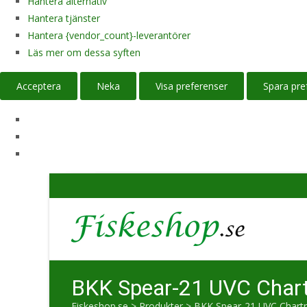
Hantera alternativ
Hantera tjänster
Hantera {vendor_count}-leverantörer
Läs mer om dessa syften
Acceptera
Neka
Visa preferenser
Spara pre
BKK Spear-21 UVC Chart
Fiskeshop.se
>
Produkter
>
BKK Spear-21 UVC Chartr