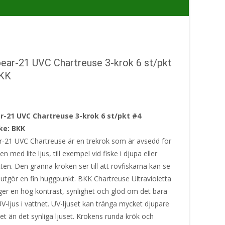
ear-21 UVC Chartreuse 3-krok 6 st/pkt
BKK
r-21 UVC Chartreuse 3-krok 6 st/pkt #4
ke: BKK
-21 UVC Chartreuse är en trekrok som är avsedd för
en med lite ljus, till exempel vid fiske i djupa eller
en. Den granna kroken ser till att rovfiskarna kan se
 utgör en fin huggpunkt. BKK Chartreuse Ultravioletta
 ger en hög kontrast, synlighet och glöd om det bara
 UV-ljus i vattnet. UV-ljuset kan tränga mycket djupare
net än det synliga ljuset. Krokens runda krök och