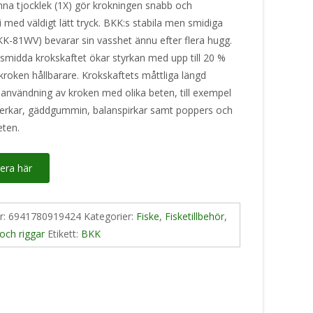
unna tjocklek (1X) gör krokningen snabb och
 med väldigt lätt tryck. BKK:s stabila men smidiga
BKK-81WV) bevarar sin vasshet ännu efter flera hugg.
smidda krokskaftet ökar styrkan med upp till 20 %
 kroken hållbarare. Krokskaftets måttliga längd
 användning av kroken med olika beten, till exempel
jerkar, gäddgummin, balanspirkar samt poppers och
eten.
era här
nr:
6941780919424
Kategorier:
Fiske
,
Fisketillbehör
,
och riggar
Etikett:
BKK