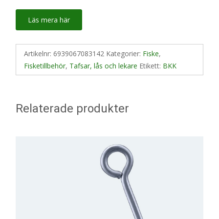
Läs mera här
Artikelnr:
6939067083142
Kategorier:
Fiske
,
Fisketillbehör
,
Tafsar, lås och lekare
Etikett:
BKK
Relaterade produkter