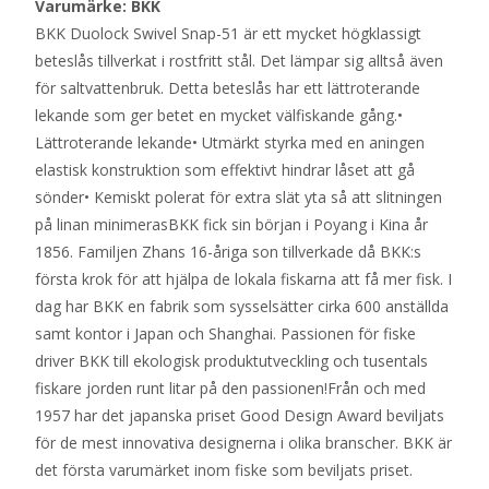
Varumärke: BKK
BKK Duolock Swivel Snap-51 är ett mycket högklassigt
beteslås tillverkat i rostfritt stål. Det lämpar sig alltså även
för saltvattenbruk. Detta beteslås har ett lättroterande
lekande som ger betet en mycket välfiskande gång.•
Lättroterande lekande• Utmärkt styrka med en aningen
elastisk konstruktion som effektivt hindrar låset att gå
sönder• Kemiskt polerat för extra slät yta så att slitningen
på linan minimerasBKK fick sin början i Poyang i Kina år
1856. Familjen Zhans 16-åriga son tillverkade då BKK:s
första krok för att hjälpa de lokala fiskarna att få mer fisk. I
dag har BKK en fabrik som sysselsätter cirka 600 anställda
samt kontor i Japan och Shanghai. Passionen för fiske
driver BKK till ekologisk produktutveckling och tusentals
fiskare jorden runt litar på den passionen!Från och med
1957 har det japanska priset Good Design Award beviljats
för de mest innovativa designerna i olika branscher. BKK är
det första varumärket inom fiske som beviljats priset.