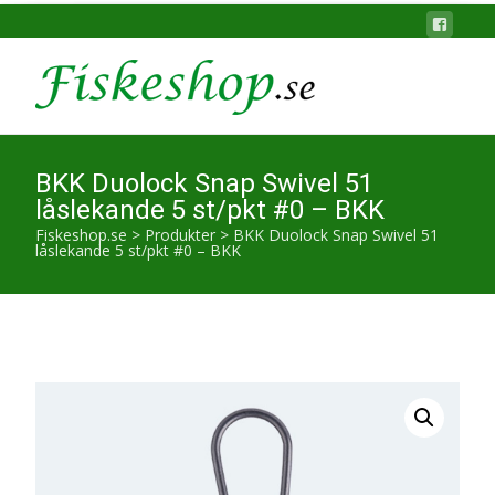
BKK Duolock Snap Swivel 51
låslekande 5 st/pkt #0 – BKK
Fiskeshop.se
>
Produkter
>
BKK Duolock Snap Swivel 51
låslekande 5 st/pkt #0 – BKK