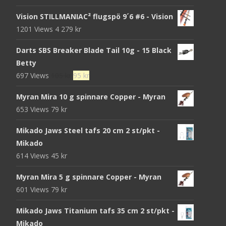
Vision STILLMANIAC² flugspö 9´6 #6 - Vision
1201 Views
4 279
kr
Darts SBS Breaker Blade Tail 10g - 15 Black
Betty
Det
Det
697 Views
105
kr
95
kr
ursprungliga
nuvarande
Myran Mira 10 g spinnare Copper - Myran
priset
priset
653 Views
79
kr
var:
är:
105 kr.
95 kr.
Mikado Jaws Steel tafs 20 cm 2 st/pkt -
Mikado
614 Views
45
kr
Myran Mira 5 g spinnare Copper - Myran
601 Views
79
kr
Mikado Jaws Titanium tafs 35 cm 2 st/pkt -
Mikado