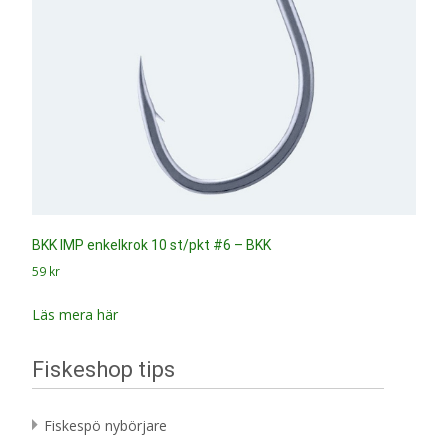
BKK IMP enkelkrok 10 st/pkt #6 – BKK
59
kr
Läs mera här
Fiskeshop tips
Fiskespö nybörjare