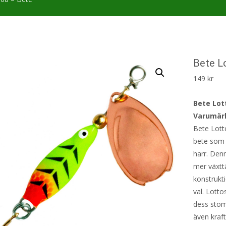
Bete Lo
149
kr
Bete Lot
Varumär
Bete Lotto
bete som ä
harr. Den
mer växtt
konstrukti
val. Lotto
dess stomm
även kraft