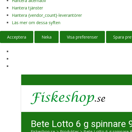
Hantera alternativ
Hantera tjänster
Hantera {vendor_count}-leverantörer
Läs mer om dessa syften
Acceptera
Neka
Visa preferenser
Spara pre
Bete Lotto 6 g spinnare 
Fiskeshop.se
>
Produkter
>
Bete Lotto 6 g spinnare 