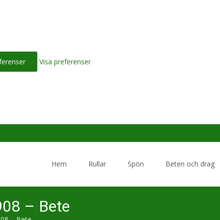
ferenser
Visa preferenser
Skip
to
Hem
Rullar
Spön
Beten och drag
content
908 – Bete
908 – Bete