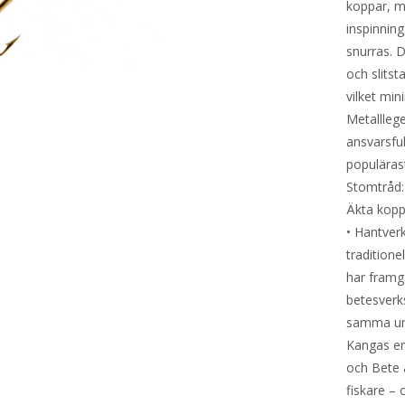
koppar, mä
inspinning
snurras. 
och slitst
vilket min
Metalllege
ansvarsfu
populärast
Stomtråd: 
Äkta koppa
• Hantverk
tradition
har framgå
betesverks
samma uni
Kangas en
och Bete 
fiskare –