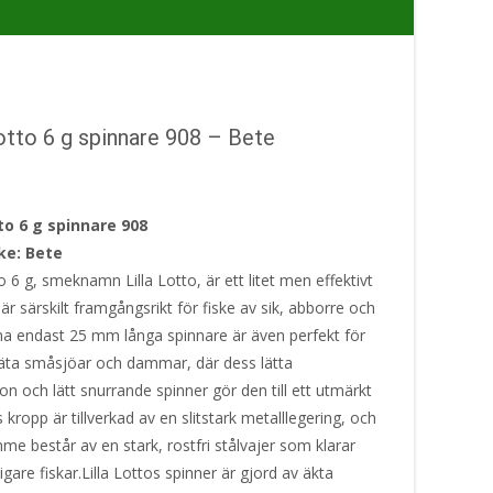
tto 6 g spinnare 908 – Bete
to 6 g spinnare 908
ke: Bete
 6 g, smeknamn Lilla Lotto, är ett litet men effektivt
r särskilt framgångsrikt för fiske av sik, abborre och
na endast 25 mm långa spinnare är även perfekt för
äta småsjöar och dammar, där dess lätta
on och lätt snurrande spinner gör den till ett utmärkt
s kropp är tillverkad av en slitstark metalllegering, och
e består av en stark, rostfri stålvajer som klarar
igare fiskar.Lilla Lottos spinner är gjord av äkta