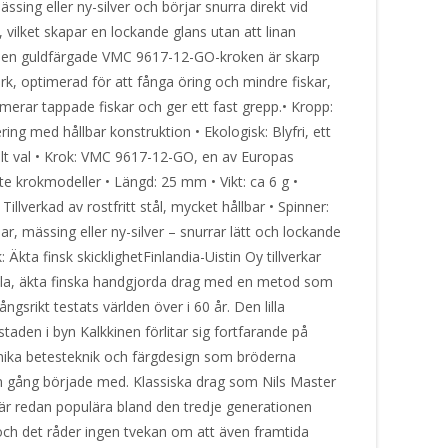
ssing eller ny-silver och börjar snurra direkt vid
, vilket skapar en lockande glans utan att linan
Den guldfärgade VMC 9617-12-GO-kroken är skarp
ark, optimerad för att fånga öring och mindre fiskar,
imerar tappade fiskar och ger ett fast grepp.• Kropp:
ring med hållbar konstruktion • Ekologisk: Blyfri, ett
llt val • Krok: VMC 9617-12-GO, en av Europas
e krokmodeller • Längd: 25 mm • Vikt: ca 6 g •
Tillverkad av rostfritt stål, mycket hållbar • Spinner:
r, mässing eller ny-silver – snurrar lätt och lockande
: Äkta finsk skicklighetFinlandia-Uistin Oy tillverkar
ella, äkta finska handgjorda drag med en metod som
ngsrikt testats världen över i 60 år. Den lilla
taden i byn Kalkkinen förlitar sig fortfarande på
ka betesteknik och färgdesign som bröderna
 gång började med. Klassiska drag som Nils Master
är redan populära bland den tredje generationen
 och det råder ingen tvekan om att även framtida