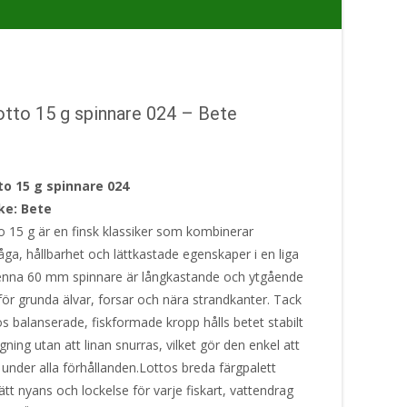
otto 15 g spinnare 024 – Bete
to 15 g spinnare 024
ke: Bete
o 15 g är en finsk klassiker som kombinerar
ga, hållbarhet och lättkastade egenskaper i en liga
Denna 60 mm spinnare är långkastande och ytgående
för grunda älvar, forsar och nära strandkanter. Tack
s balanserade, fiskformade kropp hålls betet stabilt
ning utan att linan snurras, vilket gör den enkel att
under alla förhållanden.Lottos breda färgpalett
ätt nyans och lockelse för varje fiskart, vattendrag