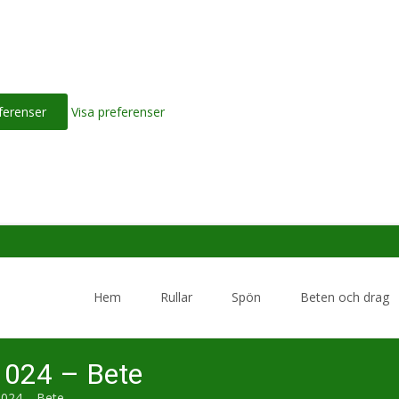
ferenser
Visa preferenser
Skip
to
Hem
Rullar
Spön
Beten och drag
content
e 024 – Bete
 024 – Bete