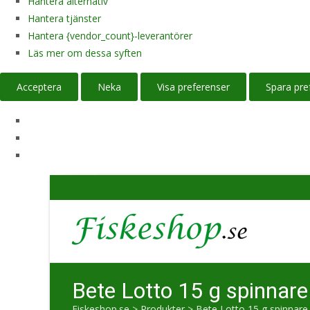
Hantera alternativ
Hantera tjänster
Hantera {vendor_count}-leverantörer
Läs mer om dessa syften
Acceptera
Neka
Visa preferenser
Spara pre
Bete Lotto 15 g spinnar
Fiskeshop.se
>
Produkter
>
Bete Lotto 15 g spinnare