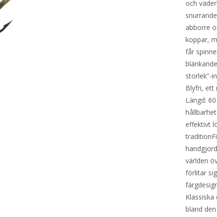
och väderl
snurrande
abborre o
koppar, mä
får spinn
blänkande
storlek”-i
Blyfri, et
Längd: 60 
hållbarhet
effektivt 
traditionF
handgjord
världen öv
förlitar 
färgdesig
Klassiska
bland den