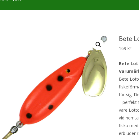
Bete L
169
kr
Bete Lot
Varumär
Bete Lott
fiskeförmå
för sig. 
– perfekt 
vare Lotto
vid hemtag
fiska med 
erbjuder r