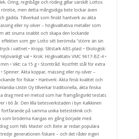
ek. Öring, regnbåge och röding gillar särskilt Lottos
 rörelse, men detta mångsidiga bete lockar även
ch gädda. Tillverkad som finskt hantverk av äkta
ssing eller ny-silver – högkvalitativa metaller som
ern att snurra snabbt och skapa den lockande
 effekten som ger Lotto sitt berömda ”större än sin
ntryck i vattnet.• Kropp: Slitstark ABS-plast • Ekologisk:
t miljövänligt val • Krok: Högkvalitativ VMC 9617-BZ-4 •
mm • Vikt: ca 15 g • Stomtråd: Rostfritt stål för extra
 • Spinner: Äkta koppar, mässing eller ny-silver –
lockande för fiskar • Hantverk: Äkta finsk kvalitet och
inlandia-Uistin Oy tillverkar traditionella, äkta finska
a drag med en metod som har framgångsrikt testats
er i 60 år. Den lilla betesverkstaden i byn Kalkkinen
sig fortfarande på samma unika betesteknik och
n som bröderna Kangas en gång började med.
 drag som Nils Master och Bete är redan populära
 tredje generationen fiskare – och det råder ingen