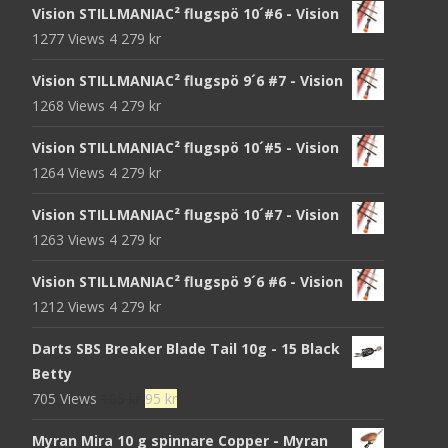
Vision STILLMANIAC² flugspö 10´#6 - Vision
1277 Views
4 279
kr
Vision STILLMANIAC² flugspö 9´6 #7 - Vision
1268 Views
4 279
kr
Vision STILLMANIAC² flugspö 10´#5 - Vision
1264 Views
4 279
kr
Vision STILLMANIAC² flugspö 10´#7 - Vision
1263 Views
4 279
kr
Vision STILLMANIAC² flugspö 9´6 #6 - Vision
1212 Views
4 279
kr
Darts SBS Breaker Blade Tail 10g - 15 Black
Betty
Det
Det
705 Views
105
kr
95
kr
ursprungliga
nuvarande
Myran Mira 10 g spinnare Copper - Myran
priset
priset