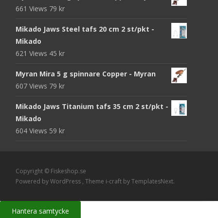
661 Views
79
kr
var:
är:
105 kr.
95 kr.
Mikado Jaws Steel tafs 20 cm 2 st/pkt -
Mikado
621 Views
45
kr
Myran Mira 5 g spinnare Copper - Myran
607 Views
79
kr
Mikado Jaws Titanium tafs 35 cm 2 st/pkt -
Mikado
604 Views
59
kr
Copyright © Fiskeshop.se
Powered by WordPress
, Theme
i-craft
by TemplatesNext.
Hantera samtycke