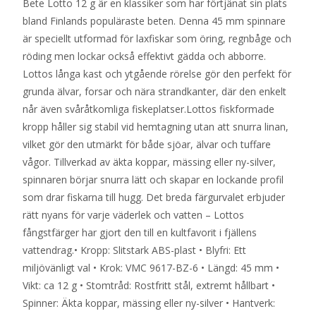
Bete Lotto 12 g är en klassiker som har förtjänat sin plats
bland Finlands populäraste beten. Denna 45 mm spinnare
är speciellt utformad för laxfiskar som öring, regnbåge och
röding men lockar också effektivt gädda och abborre.
Lottos långa kast och ytgående rörelse gör den perfekt för
grunda älvar, forsar och nära strandkanter, där den enkelt
når även svåråtkomliga fiskeplatser.Lottos fiskformade
kropp håller sig stabil vid hemtagning utan att snurra linan,
vilket gör den utmärkt för både sjöar, älvar och tuffare
vågor. Tillverkad av äkta koppar, mässing eller ny-silver,
spinnaren börjar snurra lätt och skapar en lockande profil
som drar fiskarna till hugg. Det breda färgurvalet erbjuder
rätt nyans för varje väderlek och vatten – Lottos
fångstfärger har gjort den till en kultfavorit i fjällens
vattendrag.• Kropp: Slitstark ABS-plast • Blyfri: Ett
miljövänligt val • Krok: VMC 9617-BZ-6 • Längd: 45 mm •
Vikt: ca 12 g • Stomtråd: Rostfritt stål, extremt hållbart •
Spinner: Äkta koppar, mässing eller ny-silver • Hantverk: