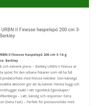
y URBN II Finesse haspelspö 200 cm 3-
Berkley
URBN II Finesse haspelspö 200 cm 3-14 g
e: Berkley
bb och extremt precis – Berkley URBN II Finesse är
ta spöet för den urbana fiskaren som vill ha full
id predatorfiske med finesse-tekniker. Den känsliga
 snabba aktionen gör att du känner minsta hugg och
 mothugget exakt i rätt ögonblick.Egenskaper:•
iberklinga – Lätt, känslig och responsiv• Extra
on (Extra Fast) – Perfekt för precisionsfiske med