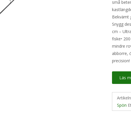
små beten•
kastlängd
Bekvämt g
Snygg desi
cm – Ultra
fiske• 200
mindre rov
abborre, 
precision!
Läs m
Artikel
Spön
E