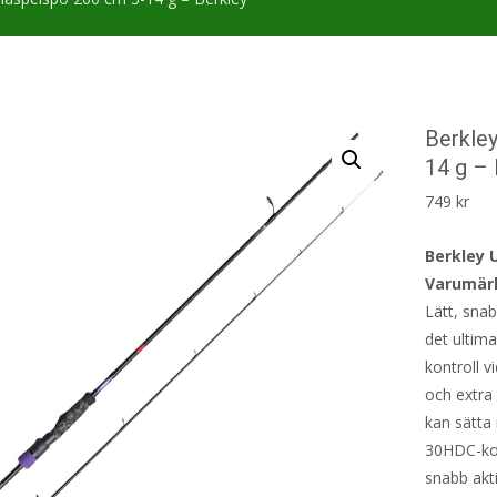
Berkle
14 g – 
749
kr
Berkley 
Varumärk
Lätt, sna
det ultima
kontroll v
och extra
kan sätta
30HDC-kolf
snabb akti