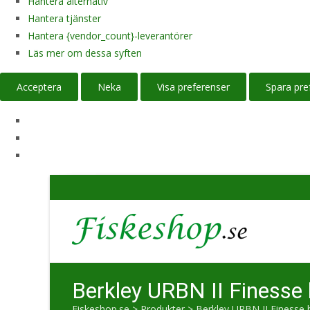
Hantera alternativ
Hantera tjänster
Hantera {vendor_count}-leverantörer
Läs mer om dessa syften
Acceptera
Neka
Visa preferenser
Spara pre
Berkley URBN II Finesse
Fiskeshop.se
>
Produkter
>
Berkley URBN II Finesse 