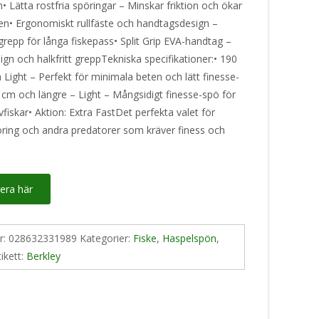
 Lätta rostfria spöringar – Minskar friktion och ökar
en• Ergonomiskt rullfäste och handtagsdesign –
repp för långa fiskepass• Split Grip EVA-handtag –
gn och halkfritt greppTekniska specifikationer:• 190
 Light – Perfekt för minimala beten och lätt finesse-
 cm och längre – Light – Mångsidigt finesse-spö för
fiskar• Aktion: Extra FastDet perfekta valet för
öring och andra predatorer som kräver finess och
era här
nr:
028632331989
Kategorier:
Fiske
,
Haspelspön
,
tikett:
Berkley