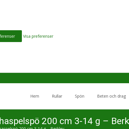
ferenser
Visa preferenser
Skip
to
Hem
Rullar
Spön
Beten och drag
content
 haspelspö 200 cm 3-14 g – Berk
haspelspö 200 cm 3-14 g – Berkley