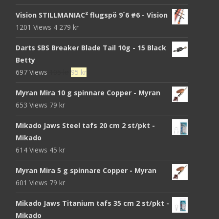
Vision STILLMANIAC² flugspö 9´6 #6 - Vision
1201 Views
4 279
kr
Darts SBS Breaker Blade Tail 10g - 15 Black
Betty
Det
Det
697 Views
105
kr
95
kr
ursprungliga
nuvarande
Myran Mira 10 g spinnare Copper - Myran
priset
priset
653 Views
79
kr
var:
är:
105 kr.
95 kr.
Mikado Jaws Steel tafs 20 cm 2 st/pkt -
Mikado
614 Views
45
kr
Myran Mira 5 g spinnare Copper - Myran
601 Views
79
kr
Mikado Jaws Titanium tafs 35 cm 2 st/pkt -
Mikado