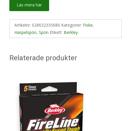
Läs mera här
Artikelnr:
028632335680
Kategorier:
Fiske
,
Haspelspön
,
Spön
Etikett:
Berkley
Relaterade produkter