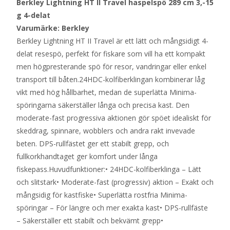
Berkley Lightning HT II Travel haspelspö 289 cm 3,-15
g 4-delat
Varumärke: Berkley
Berkley Lightning HT II Travel är ett lätt och mångsidigt 4-
delat resespö, perfekt för fiskare som vill ha ett kompakt
men högpresterande spö för resor, vandringar eller enkel
transport till båten.24HDC-kolfiberklingan kombinerar låg
vikt med hög hållbarhet, medan de superlätta Minima-
spöringarna säkerställer långa och precisa kast. Den
moderate-fast progressiva aktionen gör spöet idealiskt för
skeddrag, spinnare, wobblers och andra rakt invevade
beten. DPS-rullfästet ger ett stabilt grepp, och
fullkorkhandtaget ger komfort under långa
fiskepass.Huvudfunktioner:• 24HDC-kolfiberklinga – Lätt
och slitstark• Moderate-fast (progressiv) aktion – Exakt och
mångsidig för kastfiske• Superlätta rostfria Minima-
spöringar – För längre och mer exakta kast• DPS-rullfäste
– Säkerställer ett stabilt och bekvämt grepp•