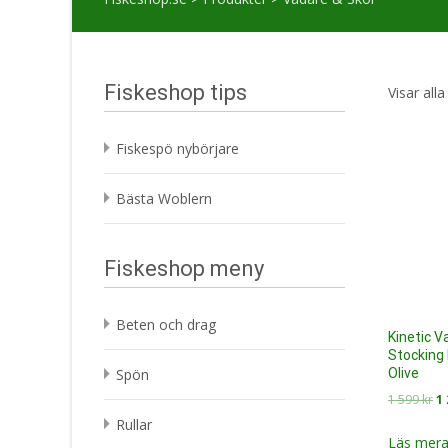
Fiskeshop tips
Visar alla
Fiskespö nybörjare
Bästa Woblern
Fiskeshop meny
Beten och drag
Kinetic V
Stocking 
Olive
Spön
D
1 599
kr
1
ur
Rullar
pr
Läs mera