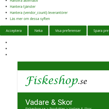
Hantera alternativ
Hantera tjänster
Hantera {vendor_count}-leverantörer
Läs mer om dessa syften
Acceptera
Neka
Visa preferenser
Spara pre
Vadare & Skor
Fiskeshop.se
>
Produkter
>
Vadare & Skor