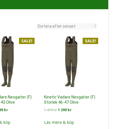
SALE!
SALE!
dare Neogaiter (F)
Kinetic Vadare Neogaiter (F)
-43 Olive
Storlek 46-47 Olive
Det
Det
Det
299
kr
1 499
kr
1 299
kr
prungliga
nuvarande
ursprungliga
nuvarande
set
priset
priset
priset
& köp
Läs mera & köp
:
är:
var:
är: