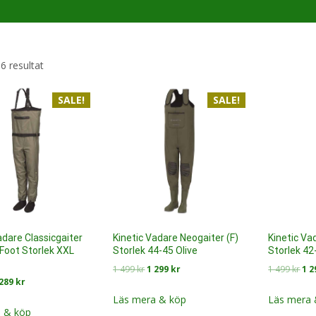
Sortera
 6 resultat
efter
senaste
SALE!
SALE!
adare Classicgaiter
Kinetic Vadare Neogaiter (F)
Kinetic Va
Foot Storlek XXL
Storlek 44-45 Olive
Storlek 42
Det
Det
Det
1 499
kr
1 299
kr
1 499
kr
1 
et
Det
 289
kr
ursprungliga
nuvarande
urs
sprungliga
nuvarande
priset
priset
pri
Läs mera & köp
Läs mera 
iset
priset
 & köp
var:
är:
var