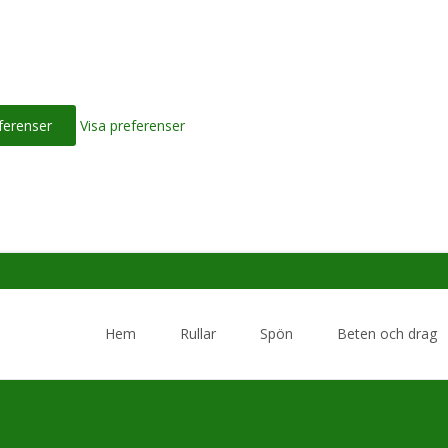
ferenser
Visa preferenser
Skip
to
Hem
Rullar
Spön
Beten och drag
content