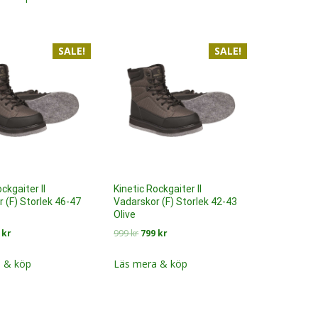
r:
är:
1
1
1
1
499 kr.
299 kr.
499
9 kr.
289 kr.
SALE!
SALE!
ckgaiter II
Kinetic Rockgaiter II
 (F) Storlek 46-47
Vadarskor (F) Storlek 42-43
Olive
Det
Det
Det
9
kr
999
kr
799
kr
prungliga
nuvarande
ursprungliga
nuvarande
et
priset
priset
priset
 & köp
Läs mera & köp
är:
var:
är:
kr.
799 kr.
999 kr.
799 kr.