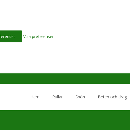
ferenser
Visa preferenser
Skip
to
Hem
Rullar
Spön
Beten och drag
content