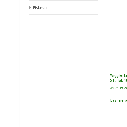
49 kr
Fiskeset
Wiggler L
Storlek 1
Det
49
kr
39
k
ursp
prise
Läs mera
var:
49 kr