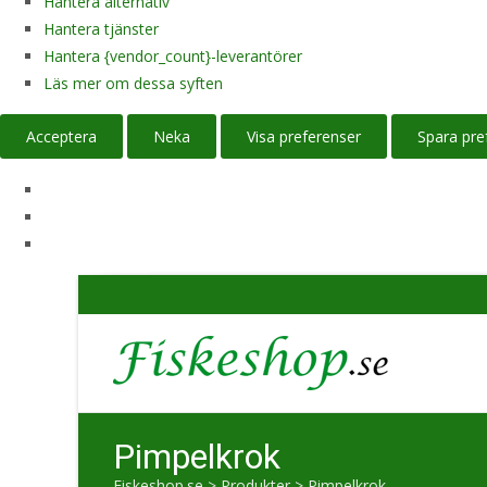
Hantera alternativ
Hantera tjänster
Hantera {vendor_count}-leverantörer
Läs mer om dessa syften
Acceptera
Neka
Visa preferenser
Spara pre
Pimpelkrok
Fiskeshop.se
>
Produkter
>
Pimpelkrok