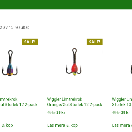
Sortera
2 av 15 resultat
efter
SALE!
senaste
SALE!
imtrekrok
Wiggler Limtrekrok
Wiggler Li
Gul Storlek 12 2-pack
Orange/Gul Storlek 12 2-pack
Storlek 10
Det
Det
Det
Det
r
49
kr
39
kr
49
kr
39
kr
rungliga
nuvarande
ursprungliga
nuvarande
urspru
t
priset
priset
priset
priset
p
 & köp
Läs mera & köp
Läs mera 
är:
var:
är:
var:
ä