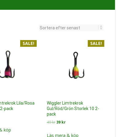
SALE!
SALE!
mtrekrok Lila/Rosa
Wiggler Limtrekrok
 2-pack
Gul/Röd/Grön Storlek 10 2-
pack
Det
Det
Det
49
kr
39
kr
ngliga
nuvarande
ursprungliga
nuvarande
riset
& köp
priset
priset
Läs mera & köp
r: