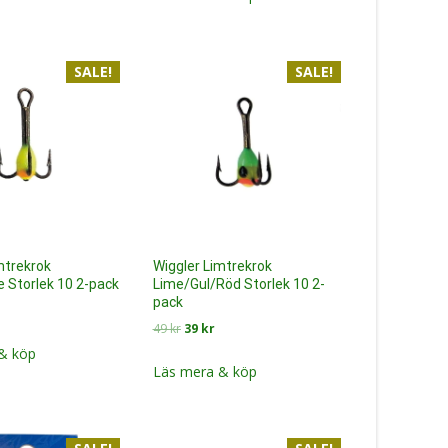
var:
är:
9 kr.
49 kr.
39 kr.
SALE!
SALE!
mtrekrok
Wiggler Limtrekrok
 Storlek 10 2-pack
Lime/Gul/Röd Storlek 10 2-
pack
Det
Det
Det
49
kr
39
kr
ngliga
nuvarande
ursprungliga
nuvarande
riset
& köp
priset
priset
Läs mera & köp
r:
var:
är:
9 kr.
49 kr.
39 kr.