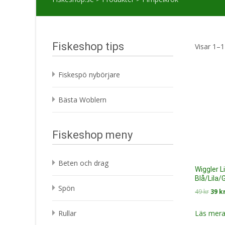
Fiskeshop tips
Visar 1–1
Fiskespö nybörjare
Bästa Woblern
Fiskeshop meny
Beten och drag
Wiggler L
Blå/Lila/
Spön
Det
49
kr
39
k
ursp
prise
Läs mera
Rullar
var: